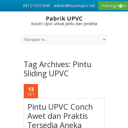
081213331849 - admin@kusenupvc.net
Hubungi kami
Pabrik UPVC
Kusen Upvc untuk pintu dan jendela
Tag Archives:
Pintu
Sliding UPVC
13
OCT
Pintu UPVC Conch
Awet dan Praktis
Tersedia Aneka