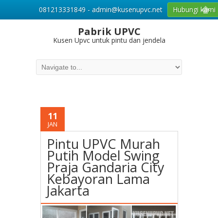
081213331849 - admin@kusenupvc.net
Hubungi kami
Pabrik UPVC
Kusen Upvc untuk pintu dan jendela
11
JAN
Pintu UPVC Murah
Putih Model Swing
Praja Gandaria City
Kebayoran Lama
Jakarta