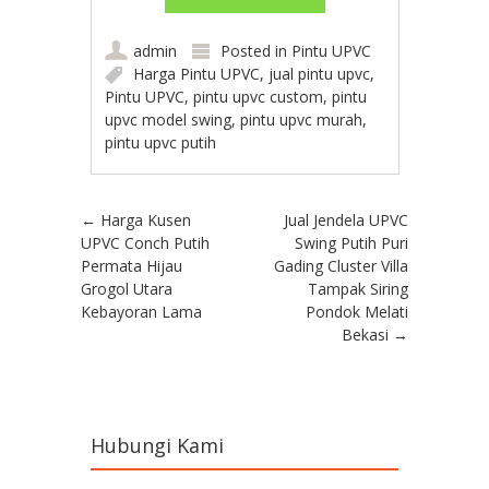
admin
Posted in
Pintu UPVC
Harga Pintu UPVC
,
jual pintu upvc
,
Pintu UPVC
,
pintu upvc custom
,
pintu
upvc model swing
,
pintu upvc murah
,
pintu upvc putih
Post navigation
←
Harga Kusen
Jual Jendela UPVC
UPVC Conch Putih
Swing Putih Puri
Permata Hijau
Gading Cluster Villa
Grogol Utara
Tampak Siring
Kebayoran Lama
Pondok Melati
Bekasi
→
Hubungi Kami