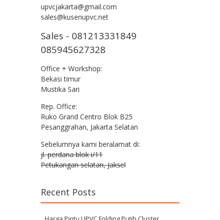
upvcjakarta@gmail.com
sales@kusenupvc.net
Sales - 081213331849
085945627328
Office + Workshop:
Bekasi timur
Mustika Sari
Rep. Office:
Ruko Grand Centro Blok B25
Pesanggrahan, Jakarta Selatan
Sebelumnya kami beralamat di:
jl. perdana blok i/11
Petukangan selatan, Jaksel
Recent Posts
Harga Pintu UPVC Folding Putih Cluster