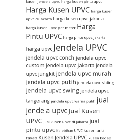
kusen jendela upvc
harga kusen pintu upvc
Harga Kusen UPVC
harga kusen
harga kusen upvc jakarta
upvc di jakarta
Harga
harga kusen upvc per meter
Pintu UPVC
harga pintu upvc jakarta
Jendela UPVC
harga upvc
jendela upvc conch
jendela upvc
custom
jendela upvc jakarta
jendela
jendela upvc murah
upvc jungkit
jendela upvc putih
jendela upvc sliding
jendela upvc swing
jendela upvc
jual
tangerang
jendela upvc warna putih
jendela upvc
Jual Kusen
UPVC
jual
jual kusen upvc di jakarta
pintu upvc
kusen anti
Kelebihan UPVC
Kusen Jendela UPVC
rayap
kusen kedap