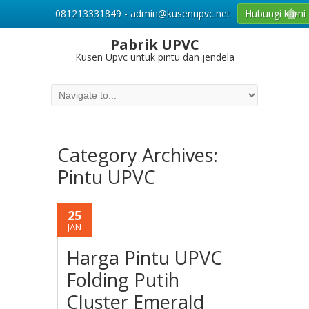
081213331849 - admin@kusenupvc.net
Hubungi kami
Pabrik UPVC
Kusen Upvc untuk pintu dan jendela
Category Archives:
Pintu UPVC
25
JAN
Harga Pintu UPVC
Folding Putih
Cluster Emerald