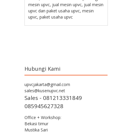
mesin upvc
,
jual mesin upvc
,
jual mesin
upvc dan paket usaha upvc
,
mesin
upvc
,
paket usaha upvc
Post navigation
Hubungi Kami
upvcjakarta@gmail.com
sales@kusenupvc.net
Sales - 081213331849
085945627328
Office + Workshop:
Bekasi timur
Mustika Sari