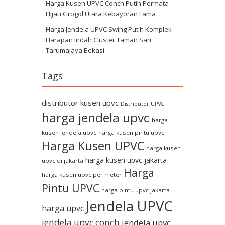
Harga Kusen UPVC Conch Putih Permata
Hijau Grogol Utara Kebayoran Lama
Harga Jendela UPVC Swing Putih Komplek
Harapan Indah Cluster Taman Sari
Tarumajaya Bekasi
Tags
distributor kusen upvc
Distributor UPVC
harga jendela upvc
harga
kusen jendela upvc
harga kusen pintu upvc
Harga Kusen UPVC
harga kusen
harga kusen upvc jakarta
upvc di jakarta
Harga
harga kusen upvc per meter
Pintu UPVC
harga pintu upvc jakarta
Jendela UPVC
harga upvc
jendela upvc conch
jendela upvc