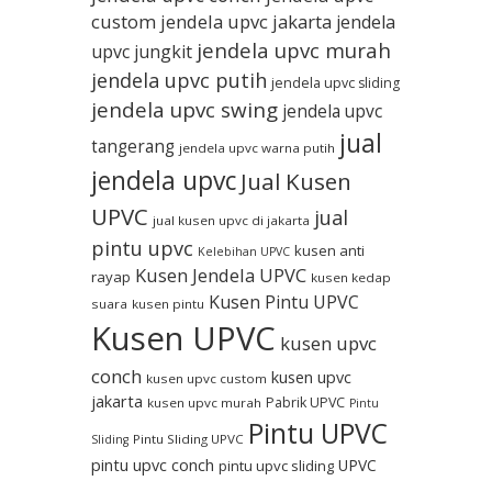
custom
jendela upvc jakarta
jendela
jendela upvc murah
upvc jungkit
jendela upvc putih
jendela upvc sliding
jendela upvc swing
jendela upvc
jual
tangerang
jendela upvc warna putih
jendela upvc
Jual Kusen
UPVC
jual
jual kusen upvc di jakarta
pintu upvc
kusen anti
Kelebihan UPVC
Kusen Jendela UPVC
rayap
kusen kedap
Kusen Pintu UPVC
suara
kusen pintu
Kusen UPVC
kusen upvc
conch
kusen upvc
kusen upvc custom
jakarta
Pabrik UPVC
kusen upvc murah
Pintu
Pintu UPVC
Pintu Sliding UPVC
Sliding
pintu upvc conch
UPVC
pintu upvc sliding