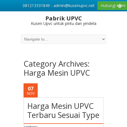
081213331849 - admin@kusenupvc.net
Hubungi kami
Pabrik UPVC
Kusen Upvc untuk pintu dan jendela
Category Archives:
Harga Mesin UPVC
07
NOV
Harga Mesin UPVC
Terbaru Sesuai Type
center>