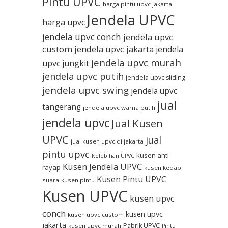
Pintu UPVC
harga pintu upvc jakarta
Jendela UPVC
harga upvc
jendela upvc conch
jendela upvc
custom
jendela upvc jakarta
jendela
jendela upvc murah
upvc jungkit
jendela upvc putih
jendela upvc sliding
jendela upvc swing
jendela upvc
jual
tangerang
jendela upvc warna putih
jendela upvc
Jual Kusen
UPVC
jual
jual kusen upvc di jakarta
pintu upvc
kusen anti
Kelebihan UPVC
Kusen Jendela UPVC
rayap
kusen kedap
Kusen Pintu UPVC
suara
kusen pintu
Kusen UPVC
kusen upvc
conch
kusen upvc
kusen upvc custom
jakarta
Pabrik UPVC
kusen upvc murah
Pintu