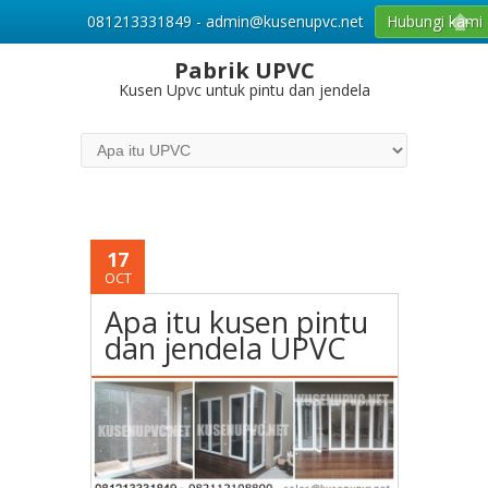
081213331849 - admin@kusenupvc.net
Hubungi kami
Pabrik UPVC
Kusen Upvc untuk pintu dan jendela
17
OCT
Apa itu kusen pintu
dan jendela UPVC