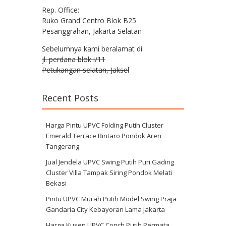
Rep. Office:
Ruko Grand Centro Blok B25
Pesanggrahan, Jakarta Selatan
Sebelumnya kami beralamat di:
jl. perdana blok i/11
Petukangan selatan, Jaksel
Recent Posts
Harga Pintu UPVC Folding Putih Cluster
Emerald Terrace Bintaro Pondok Aren
Tangerang
Jual Jendela UPVC Swing Putih Puri Gading
Cluster Villa Tampak Siring Pondok Melati
Bekasi
Pintu UPVC Murah Putih Model Swing Praja
Gandaria City Kebayoran Lama Jakarta
Harga Kusen UPVC Conch Putih Permata