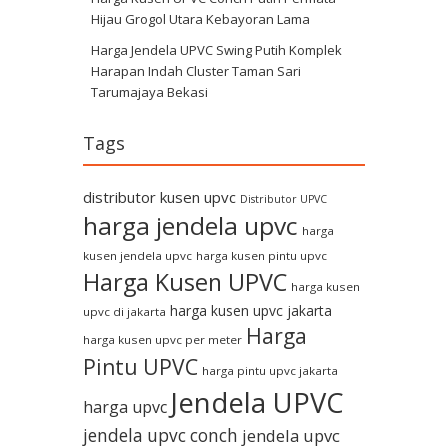
Hijau Grogol Utara Kebayoran Lama
Harga Jendela UPVC Swing Putih Komplek
Harapan Indah Cluster Taman Sari
Tarumajaya Bekasi
Tags
distributor kusen upvc
Distributor UPVC
harga jendela upvc
harga
kusen jendela upvc
harga kusen pintu upvc
Harga Kusen UPVC
harga kusen
harga kusen upvc jakarta
upvc di jakarta
Harga
harga kusen upvc per meter
Pintu UPVC
harga pintu upvc jakarta
Jendela UPVC
harga upvc
jendela upvc conch
jendela upvc