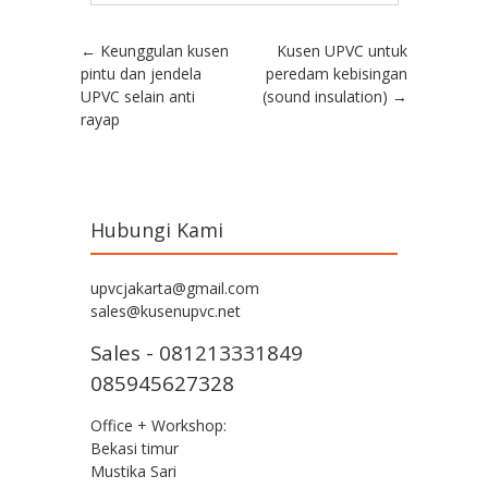
Post navigation
←
Keunggulan kusen
Kusen UPVC untuk
pintu dan jendela
peredam kebisingan
UPVC selain anti
(sound insulation)
→
rayap
Hubungi Kami
upvcjakarta@gmail.com
sales@kusenupvc.net
Sales - 081213331849
085945627328
Office + Workshop:
Bekasi timur
Mustika Sari