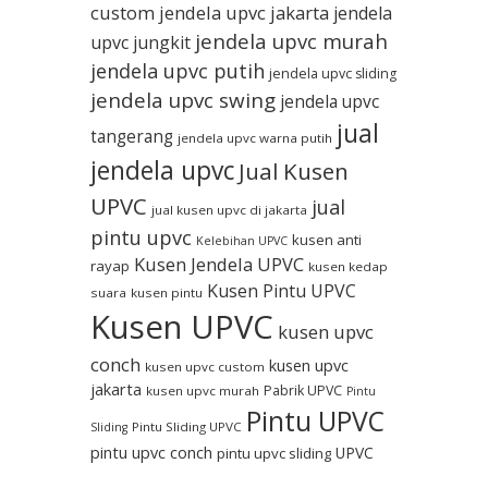
custom
jendela upvc jakarta
jendela
jendela upvc murah
upvc jungkit
jendela upvc putih
jendela upvc sliding
jendela upvc swing
jendela upvc
jual
tangerang
jendela upvc warna putih
jendela upvc
Jual Kusen
UPVC
jual
jual kusen upvc di jakarta
pintu upvc
kusen anti
Kelebihan UPVC
Kusen Jendela UPVC
rayap
kusen kedap
Kusen Pintu UPVC
suara
kusen pintu
Kusen UPVC
kusen upvc
conch
kusen upvc
kusen upvc custom
jakarta
Pabrik UPVC
kusen upvc murah
Pintu
Pintu UPVC
Pintu Sliding UPVC
Sliding
pintu upvc conch
UPVC
pintu upvc sliding