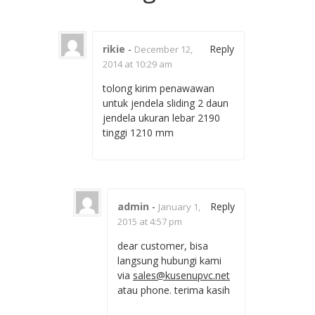
rikie
-
Reply
December 12,
2014 at 10:29 am
tolong kirim penawawan
untuk jendela sliding 2 daun
jendela ukuran lebar 2190
tinggi 1210 mm
admin
-
Reply
January 1,
2015 at 4:57 pm
dear customer, bisa
langsung hubungi kami
via
sales@kusenupvc.net
atau phone. terima kasih