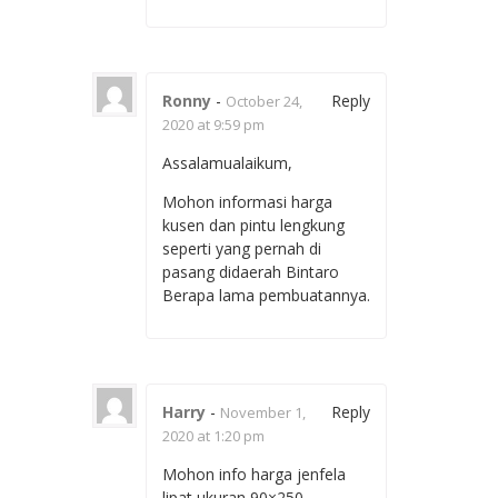
Ronny
-
Reply
October 24,
2020 at 9:59 pm
Assalamualaikum,
Mohon informasi harga
kusen dan pintu lengkung
seperti yang pernah di
pasang didaerah Bintaro
Berapa lama pembuatannya.
Harry
-
Reply
November 1,
2020 at 1:20 pm
Mohon info harga jenfela
lipat ukuran 90×250