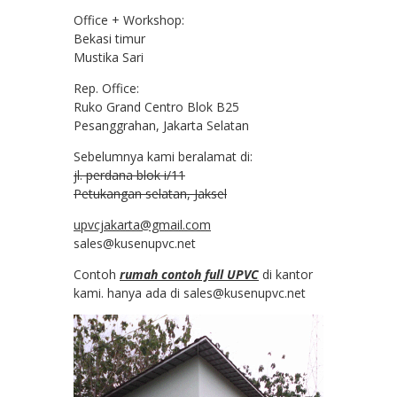
Office + Workshop:
Bekasi timur
Mustika Sari
Rep. Office:
Ruko Grand Centro Blok B25
Pesanggrahan, Jakarta Selatan
Sebelumnya kami beralamat di:
jl. perdana blok i/11
Petukangan selatan, Jaksel
upvcjakarta@gmail.com
sales@kusenupvc.net
Contoh
rumah contoh full UPVC
di kantor
kami. hanya ada di sales@kusenupvc.net