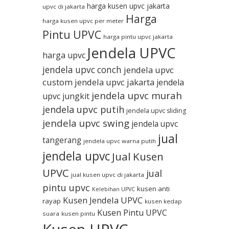
harga kusen upvc jakarta
upvc di jakarta
Harga
harga kusen upvc per meter
Pintu UPVC
harga pintu upvc jakarta
Jendela UPVC
harga upvc
jendela upvc conch
jendela upvc
custom
jendela upvc jakarta
jendela
jendela upvc murah
upvc jungkit
jendela upvc putih
jendela upvc sliding
jendela upvc swing
jendela upvc
jual
tangerang
jendela upvc warna putih
jendela upvc
Jual Kusen
UPVC
jual
jual kusen upvc di jakarta
pintu upvc
kusen anti
Kelebihan UPVC
Kusen Jendela UPVC
rayap
kusen kedap
Kusen Pintu UPVC
suara
kusen pintu