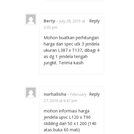
Berty
-
Reply
July 28, 2015 at
3:03 pm
Mohon buatkan perhitungan
harga dan spec utk 3 jendela
ukuran L387 x T137, dibagi 4
as dg 1 jendela tengah
jungkit. Terima kasih
nurhalisha
-
Reply
February
27, 2016 at 6:47 pm
mohon informasi harga
jendela upvc L120 x T90
slidding dan 50 x t 200 (140
atas buka 60 mati)