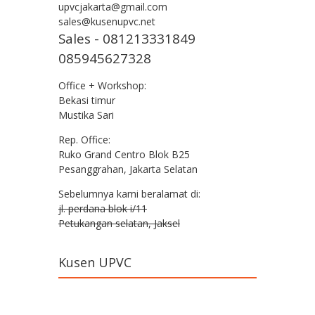
upvcjakarta@gmail.com
sales@kusenupvc.net
Sales - 081213331849
085945627328
Office + Workshop:
Bekasi timur
Mustika Sari
Rep. Office:
Ruko Grand Centro Blok B25
Pesanggrahan, Jakarta Selatan
Sebelumnya kami beralamat di:
jl. perdana blok i/11
Petukangan selatan, Jaksel
Kusen UPVC