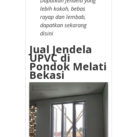
Dapatkan jendela yang
lebih kokoh, bebas
rayap dan lembab,
dapatkan sekarang
disini
Jual Jendela
UPVC di
Pondok Melati
Bekasi