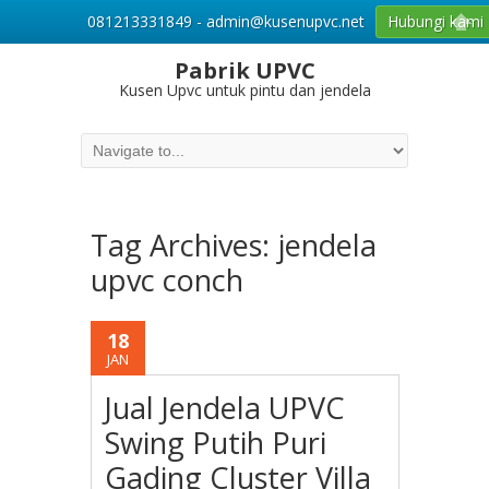
081213331849 - admin@kusenupvc.net
Hubungi kami
Pabrik UPVC
Kusen Upvc untuk pintu dan jendela
Tag Archives:
jendela
upvc conch
18
JAN
Jual Jendela UPVC
Swing Putih Puri
Gading Cluster Villa