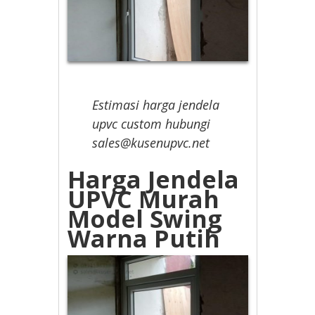
Estimasi harga jendela
upvc custom hubungi
sales@kusenupvc.net
Harga Jendela
UPVC Murah
Model Swing
Warna Putih