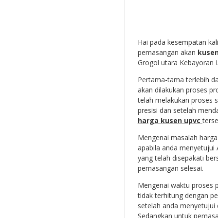
Hai pada kesempatan kali
pemasangan akan
kusen
Grogol utara Kebayoran L
Pertama-tama terlebih d
akan dilakukan proses p
telah melakukan proses 
presisi dan setelah men
harga kusen upvc
terse
Mengenai masalah harga 
apabila anda menyetujui
yang telah disepakati be
pemasangan selesai.
Mengenai waktu proses pr
tidak terhitung dengan p
setelah anda menyetujui
Sedangkan untuk pemasa