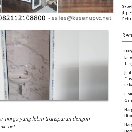
Sebe
jl. p
Petuk
Rec
Harg
Eme
Tan
Jual
Clus
Bek
Pint
Gan
Har
Hij
r harga yang lebih transparan dengan
Har
vc net
Har