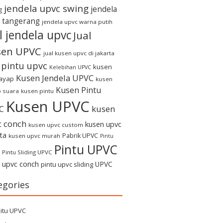
jendela upvc swing
jendela
g
 tangerang
jendela upvc warna putih
l jendela upvc
Jual
sen UPVC
jual kusen upvc di jakarta
l pintu upvc
kusen
Kelebihan UPVC
Kusen Jendela UPVC
rayap
kusen
Kusen Pintu
 suara
kusen pintu
Kusen UPVC
kusen
C
c conch
kusen upvc
kusen upvc custom
ta
Pabrik UPVC
kusen upvc murah
Pintu
Pintu UPVC
Pintu Sliding UPVC
u upvc conch
UPVC
pintu upvc sliding
egories
itu UPVC