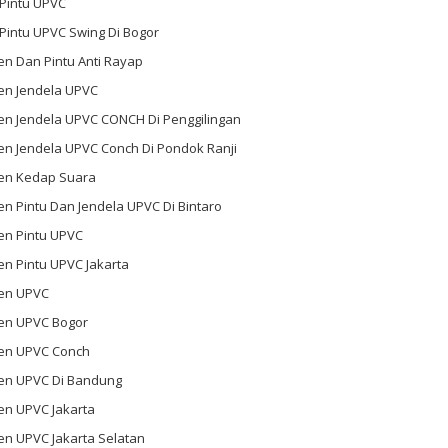
 Pintu UPVC
 Pintu UPVC Swing Di Bogor
n Dan Pintu Anti Rayap
en Jendela UPVC
en Jendela UPVC CONCH Di Penggilingan
en Jendela UPVC Conch Di Pondok Ranji
en Kedap Suara
n Pintu Dan Jendela UPVC Di Bintaro
en Pintu UPVC
n Pintu UPVC Jakarta
en UPVC
en UPVC Bogor
en UPVC Conch
en UPVC Di Bandung
en UPVC Jakarta
en UPVC Jakarta Selatan