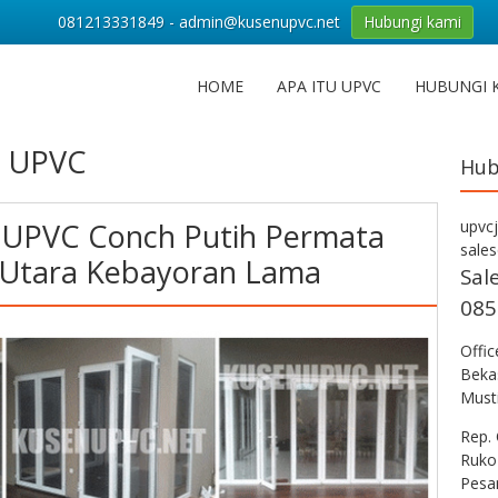
081213331849 - admin@kusenupvc.net
Hubungi kami
HOME
APA ITU UPVC
HUBUNGI 
n UPVC
Hub
 UPVC Conch Putih Permata
upvc
sale
 Utara Kebayoran Lama
Sal
085
Offi
Bekas
Musti
Rep. 
Ruko
Pesa