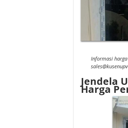
Informasi harga
sales@kusenupv
Jendela 
Harga Pe