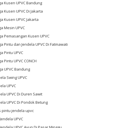
ga Kusen UPVC Bandung
ga Kusen UPVC Di Jakarta
ga Kusen UPVC Jakarta
ga Mesin UPVC
ga Pemasangan Kusen UPVC
a Pintu dan Jendela UPVC Di Fatmawati
ga Pintu UPVC
ga Pintu UPVC CONCH
ga UPVC Bandung
dela Swing UPVC
dela UPVC
ela UPVC Di Duren Sawit
dela UPVC Di Pondok Betung
s pintu jendela upvc
 Jendela UPVC
 Jendela UPVC Ayun Di Pasar Minggu