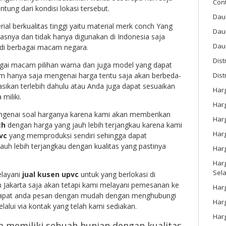
Con
ntung dari kondisi lokasi tersebut.
Dau
l berkualitas tinggi yaitu material merk conch Yang
Dau
tasnya dan tidak hanya digunakan di Indonesia saja
Daun
 di berbagai macam negara.
Dis
ai macam pilihan warna dan juga model yang dapat
m hanya saja mengenai harga tentu saja akan berbeda-
Dist
sikan terlebih dahulu atau Anda juga dapat sesuaikan
Har
miliki.
Har
ngenai soal harganya karena kami akan memberikan
Har
ch
dengan harga yang jauh lebih terjangkau karena kami
Harg
vc
yang memproduksi sendiri sehingga dapat
uh lebih terjangkau dengan kualitas yang pastinya
Har
Harg
Sel
layani
jual kusen upvc
untuk yang berlokasi di
Jakarta saja akan tetapi kami melayani pemesanan ke
Har
 dapat anda pesan dengan mudah dengan menghubungi
Har
alui via kontak yang telah kami sediakan.
Har
a memiliki sebuah hunian dengan kualitas