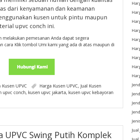
Har
itas dari kenyamanan dan keamanan
Har
enggunakan kusen untuk pintu maupun
Har
erial upvc conch ini.
Har
ngin melakukan pemesanan Anda dapat segera
Har
 cara Klik tombol Umi kami yang ada di atas maupun di
Harg
Har
Har
Har
Jen
n
Kusen UPVC
Harga Kusen UPVC
,
Jual Kusen
n upvc conch
,
kusen upvc jakarta
,
kusen upvc kebayoran
Jen
Jend
Jen
Jeni
Jual
a UPVC Swing Putih Komplek
Jual