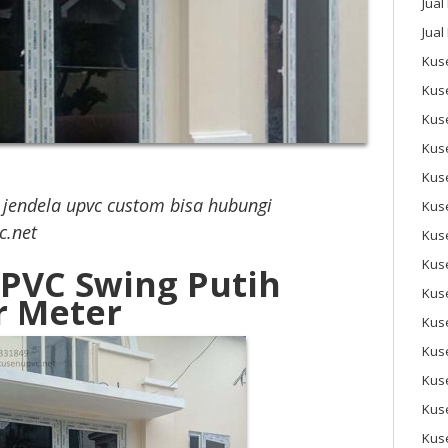
Jual
Jual
Kuse
Kus
Kus
Kus
Kus
 jendela upvc custom bisa hubungi
Kuse
c.net
Kus
Kuse
UPVC Swing Putih
Kus
r Meter
Kus
Kus
Kus
Kus
Kus