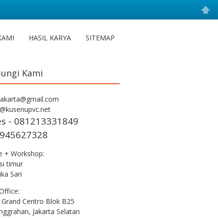
KAMI
HASIL KARYA
SITEMAP
ungi Kami
jakarta@gmail.com
s@kusenupvc.net
es - 081213331849
945627328
ce + Workshop:
i timur
ka Sari
Office:
 Grand Centro Blok B25
nggrahan, Jakarta Selatan