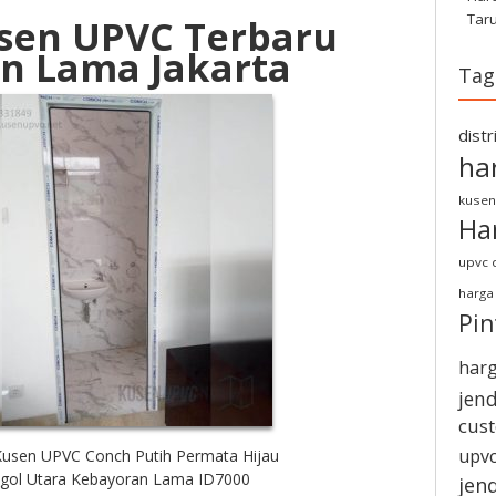
Tar
sen UPVC Terbaru
n Lama Jakarta
Tag
dist
ha
kusen
Ha
upvc d
harga
Pi
harg
jen
cus
upvc
Kusen UPVC Conch Putih Permata Hijau
gol Utara Kebayoran Lama ID7000
jen