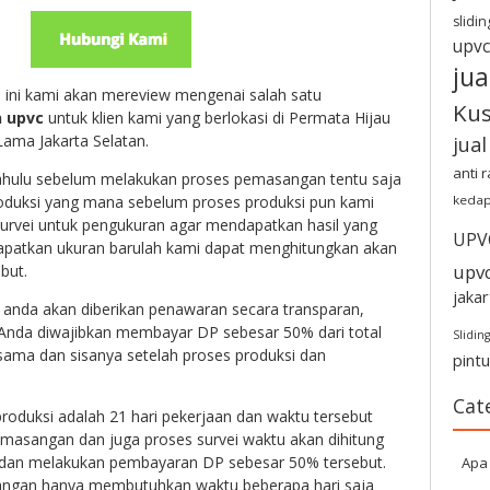
slidin
upvc
jua
 ini kami akan mereview mengenai salah satu
Ku
 upvc
untuk klien kami yang berlokasi di Permata Hijau
ama Jakarta Selatan.
jua
anti 
ahulu sebelum melakukan proses pemasangan tentu saja
roduksi yang mana sebelum proses produksi pun kami
kedap
survei untuk pengukuran agar mendapatkan hasil yang
UPV
dapatkan ukuran barulah kami dapat menghitungkan akan
upv
but.
jakar
anda akan diberikan penawaran secara transparan,
 Anda diwajibkan membayar DP sebesar 50% dari total
Sliding
rsama dan sisanya setelah proses produksi dan
pint
Cat
oduksi adalah 21 hari pekerjaan dan waktu tersebut
emasangan dan juga proses survei waktu akan dihitung
 dan melakukan pembayaran DP sebesar 50% tersebut.
Apa 
ngan hanya membutuhkan waktu beberapa hari saja