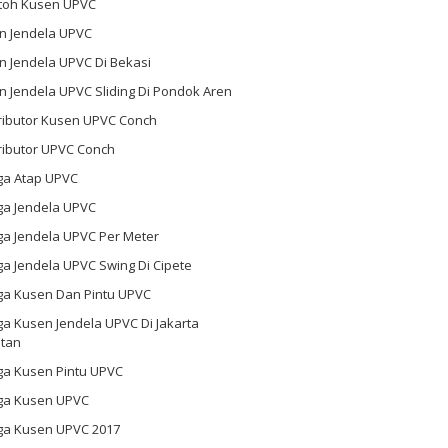
toh Kusen UPVC
n Jendela UPVC
n Jendela UPVC Di Bekasi
 Jendela UPVC Sliding Di Pondok Aren
tributor Kusen UPVC Conch
ributor UPVC Conch
ga Atap UPVC
ga Jendela UPVC
ga Jendela UPVC Per Meter
a Jendela UPVC Swing Di Cipete
ga Kusen Dan Pintu UPVC
a Kusen Jendela UPVC Di Jakarta
atan
ga Kusen Pintu UPVC
ga Kusen UPVC
ga Kusen UPVC 2017