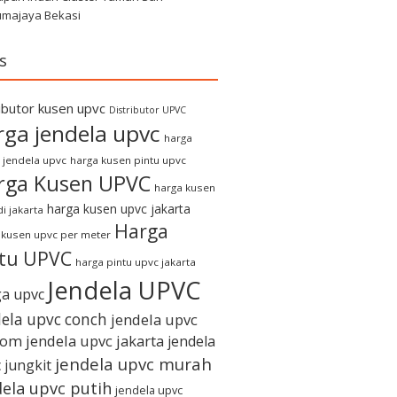
umajaya Bekasi
s
ributor kusen upvc
Distributor UPVC
rga jendela upvc
harga
 jendela upvc
harga kusen pintu upvc
rga Kusen UPVC
harga kusen
harga kusen upvc jakarta
i jakarta
Harga
 kusen upvc per meter
ntu UPVC
harga pintu upvc jakarta
Jendela UPVC
a upvc
dela upvc conch
jendela upvc
tom
jendela upvc jakarta
jendela
jendela upvc murah
 jungkit
dela upvc putih
jendela upvc