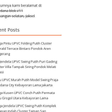
lumnya kami beralamat di:
erdana blok i/11
angan selatan, Jaksel
ent Posts
a Pintu UPVC Folding Putih Cluster
rald Terrace Bintaro Pondok Aren
gerang
 Jendela UPVC Swing Putih Puri Gading
ter Villa Tampak Siring Pondok Melati
asi
u UPVC Murah Putih Model Swing Praja
daria City Kebayoran Lama Jakarta
ga Kusen UPVC Conch Putih Permata
au Grogol Utara Kebayoran Lama
ga Jendela UPVC Swing Putih Komplek
apan Indah Cluster Taman Sari