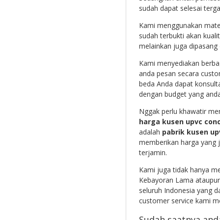
sudah dapat selesai terga
Kami menggunakan materia
sudah terbukti akan kuali
melainkan juga dipasang
Kami menyediakan berbag
anda pesan secara custo
beda Anda dapat konsulta
dengan budget yang anda 
Nggak perlu khawatir me
harga kusen upvc con
adalah
pabrik kusen up
memberikan harga yang ja
terjamin.
Kami juga tidak hanya me
Kebayoran Lama ataupun 
seluruh Indonesia yang
customer service kami mel
Sudah saatnya and