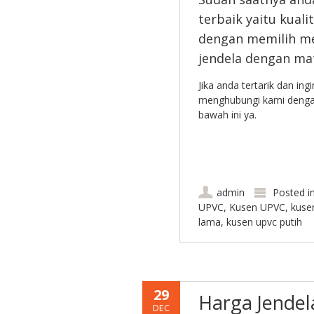
terbaik yaitu kual
dengan memilih m
jendela dengan mat
Jika anda tertarik dan i
menghubungi kami dengan
bawah ini ya.
admin
Posted i
UPVC
,
Kusen UPVC
,
kuse
lama
,
kusen upvc putih
29
Harga Jendel
DEC