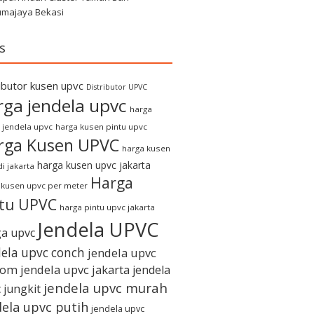
umajaya Bekasi
s
ributor kusen upvc
Distributor UPVC
rga jendela upvc
harga
 jendela upvc
harga kusen pintu upvc
rga Kusen UPVC
harga kusen
harga kusen upvc jakarta
i jakarta
Harga
 kusen upvc per meter
ntu UPVC
harga pintu upvc jakarta
Jendela UPVC
a upvc
dela upvc conch
jendela upvc
tom
jendela upvc jakarta
jendela
jendela upvc murah
 jungkit
dela upvc putih
jendela upvc