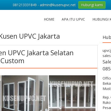
081213331849 - admin@kusenupvc.net
Hubungi kami
HOME
APA ITU UPVC
HUBUNGI 
Kusen UPVC Jakarta
Hub
n UPVC Jakarta Selatan
upvc
sale
 Custom
Sal
085
Offi
Bekas
Musti
Rep. 
Ruko
Pesa