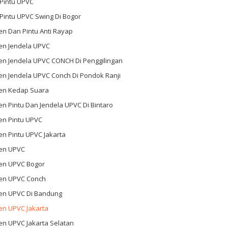
 Pintu UPVC
 Pintu UPVC Swing Di Bogor
n Dan Pintu Anti Rayap
en Jendela UPVC
en Jendela UPVC CONCH Di Penggilingan
en Jendela UPVC Conch Di Pondok Ranji
en Kedap Suara
n Pintu Dan Jendela UPVC Di Bintaro
en Pintu UPVC
n Pintu UPVC Jakarta
en UPVC
en UPVC Bogor
en UPVC Conch
en UPVC Di Bandung
en UPVC Jakarta
en UPVC Jakarta Selatan