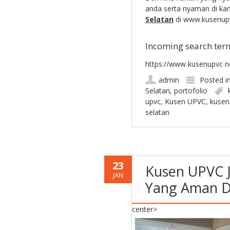
anda serta nyaman di ka
Selatan
di www.kusenupv
Incoming search ter
https://www kusenupvc ne
admin
Posted i
Selatan
,
portofolio
upvc
,
Kusen UPVC
,
kusen
selatan
23
Kusen UPVC J
JAN
Yang Aman 
center>