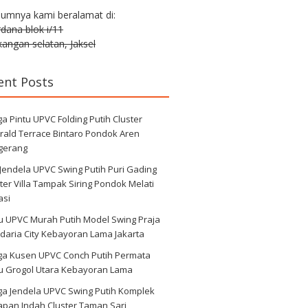
lumnya kami beralamat di:
erdana blok i/11
angan selatan, Jaksel
ent Posts
a Pintu UPVC Folding Putih Cluster
rald Terrace Bintaro Pondok Aren
gerang
 Jendela UPVC Swing Putih Puri Gading
ter Villa Tampak Siring Pondok Melati
asi
u UPVC Murah Putih Model Swing Praja
daria City Kebayoran Lama Jakarta
ga Kusen UPVC Conch Putih Permata
au Grogol Utara Kebayoran Lama
ga Jendela UPVC Swing Putih Komplek
apan Indah Cluster Taman Sari