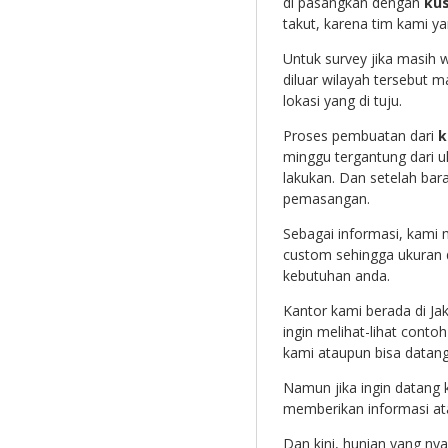
di pasangkan dengan
kus
takut, karena tim kami y
Untuk survey jika masih 
diluar wilayah tersebut 
lokasi yang di tuju.
Proses pembuatan dari
k
minggu tergantung dari 
lakukan. Dan setelah bara
pemasangan.
Sebagai informasi, kami
custom sehingga ukuran 
kebutuhan anda.
Kantor kami berada di Ja
ingin melihat-lihat conto
kami ataupun bisa datan
Namun jika ingin datang 
memberikan informasi at
Dan kini, hunian yang n