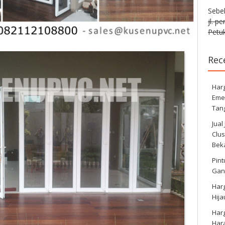
Sebe
jl. p
Petuk
Rec
Harg
Eme
Tan
Jual
Clus
Bek
Pint
Gan
Har
Hij
Har
Har