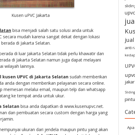
slidin
upvc
Kusen uPVC Jakarta
jua
Ku
latan
bisa menjadi salah satu solusi anda untuk
 secara mudah karena sangat dekat dengan lokasi
jua
berada di Jakarta Selatan.
anti 
rada di luar Jakarta Selatan tidak perlu khawatir dan
kedap
erada di Jakarta Selatan namun juga dapat melayani
UPV
 wilayah lainnya.
upv
l kusen UPVC di Jakarta Selatan
sudah memberikan
jakar
a anda dengan memberikan pelayanan secara online.
p memesan melalui email, maupun telp dan whatsapp
Sliding
atang ke tempat anda untuk ukur.
pint
a Selatan
bisa anda dapatkan di www.kusenupvc.net.
Cat
nan dan pembuatan secara custom dengan harga yang
erjamin.
Apa 
empunyai ukuran dari jendela maupun pintu yang akan