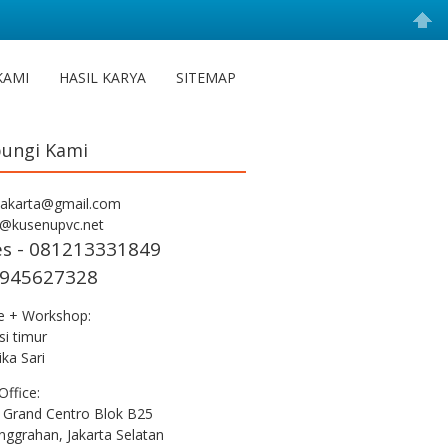
KAMI
HASIL KARYA
SITEMAP
ungi Kami
jakarta@gmail.com
s@kusenupvc.net
es - 081213331849
945627328
ce + Workshop:
i timur
ka Sari
Office:
 Grand Centro Blok B25
nggrahan, Jakarta Selatan