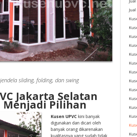
Jual
Jual
Kuse
Kus
Kus
Kus
Kus
Kuse
Kus
endela sliding, folding, dan swing
Kuse
Kus
VC Jakarta Selatan
Kus
 Menjadi Pilihan
Kus
Kusen UPVC
kini banyak
Kus
digunakan dan dicari oleh
Kus
banyak orang dikarenakan
Kus
kualitasnya yang sudah tidak