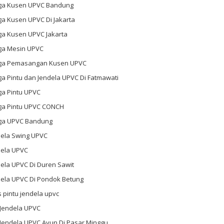
ga Kusen UPVC Bandung
ga Kusen UPVC Di Jakarta
ga Kusen UPVC Jakarta
ga Mesin UPVC
ga Pemasangan Kusen UPVC
a Pintu dan Jendela UPVC Di Fatmawati
ga Pintu UPVC
ga Pintu UPVC CONCH
ga UPVC Bandung
dela Swing UPVC
dela UPVC
ela UPVC Di Duren Sawit
dela UPVC Di Pondok Betung
s pintu jendela upvc
 Jendela UPVC
 Jendela UPVC Ayun Di Pasar Minggu