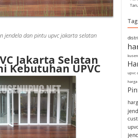
Tar
Tag
 jendela dan pintu upvc jakarta selatan
dist
ha
VC Jakarta Selatan
kusen
Ha
i Kebutuhan UPVC
upvc d
harga
Pi
harg
jen
cus
upvc
jen