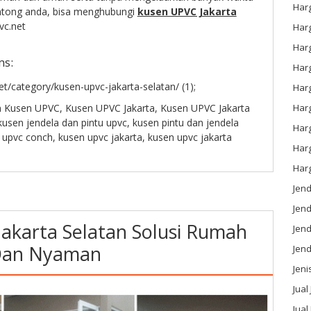
Har
ntong anda, bisa menghubungi
kusen UPVC Jakarta
c.net
Har
Har
ms:
Har
t/category/kusen-upvc-jakarta-selatan/ (1);
Har
Harg
n
Kusen UPVC
,
Kusen UPVC Jakarta
,
Kusen UPVC Jakarta
kusen jendela dan pintu upvc
,
kusen pintu dan jendela
Har
 upvc conch
,
kusen upvc jakarta
,
kusen upvc jakarta
Har
Har
Jen
Jen
akarta Selatan Solusi Rumah
Jend
Dan Nyaman
Jen
Jeni
Jual
Jual