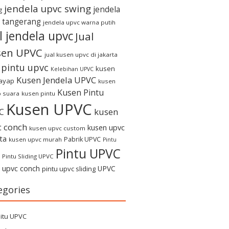
jendela upvc swing
jendela
g
 tangerang
jendela upvc warna putih
l jendela upvc
Jual
sen UPVC
jual kusen upvc di jakarta
l pintu upvc
kusen
Kelebihan UPVC
Kusen Jendela UPVC
rayap
kusen
Kusen Pintu
 suara
kusen pintu
Kusen UPVC
kusen
C
c conch
kusen upvc
kusen upvc custom
ta
Pabrik UPVC
kusen upvc murah
Pintu
Pintu UPVC
Pintu Sliding UPVC
u upvc conch
UPVC
pintu upvc sliding
egories
itu UPVC