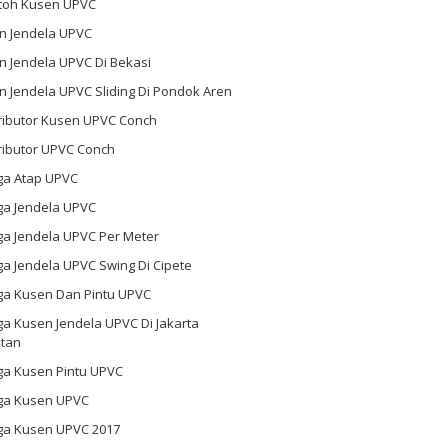
toh Kusen UPVC
n Jendela UPVC
n Jendela UPVC Di Bekasi
 Jendela UPVC Sliding Di Pondok Aren
tributor Kusen UPVC Conch
ributor UPVC Conch
ga Atap UPVC
ga Jendela UPVC
ga Jendela UPVC Per Meter
a Jendela UPVC Swing Di Cipete
ga Kusen Dan Pintu UPVC
a Kusen Jendela UPVC Di Jakarta
atan
ga Kusen Pintu UPVC
ga Kusen UPVC
ga Kusen UPVC 2017