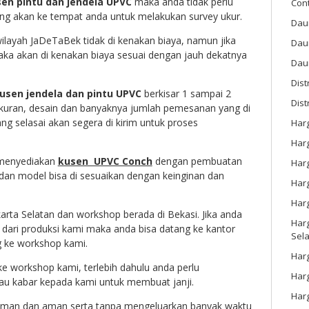
en pintu dan jendela UPVC
maka anda tidak perlu
Con
ang akan ke tempat anda untuk melakukan survey ukur.
Dau
wilayah JaDeTaBek tidak di kenakan biaya, namun jika
Dau
maka akan di kenakan biaya sesuai dengan jauh dekatnya
Daun
Dis
usen jendela dan pintu UPVC
berkisar 1 sampai 2
Dist
ukuran, desain dan banyaknya jumlah pemesanan yang di
ng selasai akan segera di kirim untuk proses
Har
Har
 menyediakan
kusen UPVC Conch
dengan pembuatan
Har
dan model bisa di sesuaikan dengan keinginan dan
Harg
Har
karta Selatan dan workshop berada di Bekasi. Jika anda
Harg
h dari produksi kami maka anda bisa datang ke kantor
Sel
g ke workshop kami.
Har
ke workshop kami, terlebih dahulu anda perlu
Har
au kabar kepada kami untuk membuat janji.
Har
yaman dan aman serta tanpa mengeluarkan banyak waktu