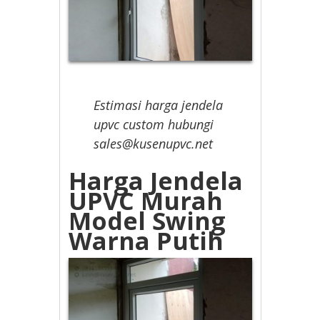
Estimasi harga jendela
upvc custom hubungi
sales@kusenupvc.net
Harga Jendela
UPVC Murah
Model Swing
Warna Putih