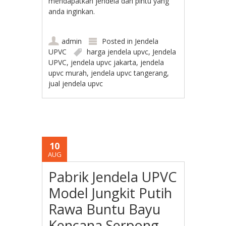
mendapatkan jendela dan pintu yang
anda inginkan.
admin
Posted in
Jendela
UPVC
harga jendela upvc
,
Jendela
UPVC
,
jendela upvc jakarta
,
jendela
upvc murah
,
jendela upvc tangerang
,
jual jendela upvc
10
AUG
Pabrik Jendela UPVC
Model Jungkit Putih
Rawa Buntu Bayu
Kencana Serpong