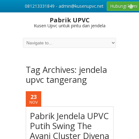
081213331849 - admin@kusenupvc.net
Hubungi kami
Pabrik UPVC
Kusen Upvc untuk pintu dan jendela
Tag Archives:
jendela
upvc tangerang
23
NOV
Pabrik Jendela UPVC
Putih Swing The
Avani Cluster Divena