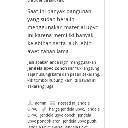
untuk anda lakukan.
Saat ini banyak bangunan
yang sudah beralih
menggunakan material upvc
ini karena memiliki banyak
kelebihan serta jauh lebih
awet tahan lama.
Jadi apakah anda ingin menggunakan
jendela upvc conch
ini? Yuk langsung
saja hubungi kami dan pesan sekarang,
klik tombol hubungi kami di bawah ini
sekarang juga.
admin
Posted in
Jendela
UPVC
harga jendela upvc
,
Jendela
UPVC
,
jendela upvc conch
,
jendela
upvc pondok aren
,
jendela upvc putih
,
jendela upvc swing
,
jendela upvc