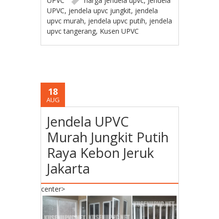
UPVC
harga jendela upvc
,
Jendela
UPVC
,
jendela upvc jungkit
,
jendela
upvc murah
,
jendela upvc putih
,
jendela
upvc tangerang
,
Kusen UPVC
18
AUG
Jendela UPVC
Murah Jungkit Putih
Raya Kebon Jeruk
Jakarta
center>