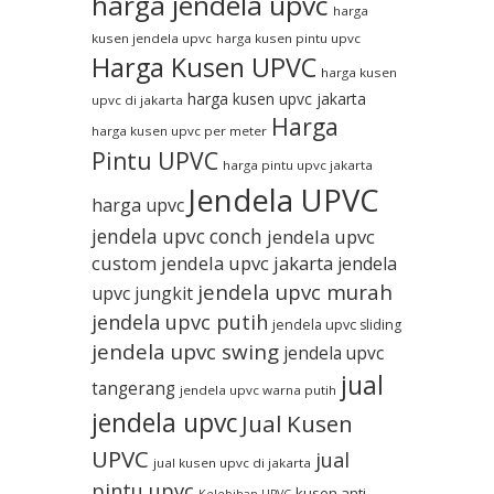
harga jendela upvc
harga
kusen jendela upvc
harga kusen pintu upvc
Harga Kusen UPVC
harga kusen
harga kusen upvc jakarta
upvc di jakarta
Harga
harga kusen upvc per meter
Pintu UPVC
harga pintu upvc jakarta
Jendela UPVC
harga upvc
jendela upvc conch
jendela upvc
custom
jendela upvc jakarta
jendela
jendela upvc murah
upvc jungkit
jendela upvc putih
jendela upvc sliding
jendela upvc swing
jendela upvc
jual
tangerang
jendela upvc warna putih
jendela upvc
Jual Kusen
UPVC
jual
jual kusen upvc di jakarta
pintu upvc
kusen anti
Kelebihan UPVC