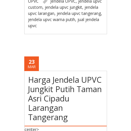
UPVC
Jendela UPVC
,
jendela upvc
custom
,
jendela upvc jungkit
,
jendela
upvc larangan
,
jendela upvc tangerang
,
jendela upvc warna putih
,
jual jendela
upvc
23
MAR
Harga Jendela UPVC
Jungkit Putih Taman
Asri Cipadu
Larangan
Tangerang
center>