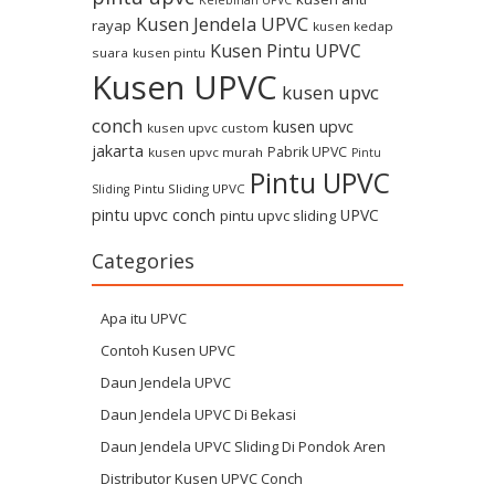
Kusen Jendela UPVC
rayap
kusen kedap
Kusen Pintu UPVC
suara
kusen pintu
Kusen UPVC
kusen upvc
conch
kusen upvc
kusen upvc custom
jakarta
Pabrik UPVC
kusen upvc murah
Pintu
Pintu UPVC
Pintu Sliding UPVC
Sliding
pintu upvc conch
UPVC
pintu upvc sliding
Categories
Apa itu UPVC
Contoh Kusen UPVC
Daun Jendela UPVC
Daun Jendela UPVC Di Bekasi
Daun Jendela UPVC Sliding Di Pondok Aren
Distributor Kusen UPVC Conch