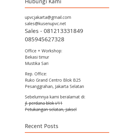
Hubungi Kami
upvcjakarta@gmail.com
sales@kusenupvc.net
Sales - 081213331849
085945627328
Office + Workshop:
Bekasi timur
Mustika Sari
Rep. Office:
Ruko Grand Centro Blok B25
Pesanggrahan, Jakarta Selatan
Sebelumnya kami beralamat di:
jl. perdana blok i/11
Petukangan selatan, Jaksel
Recent Posts