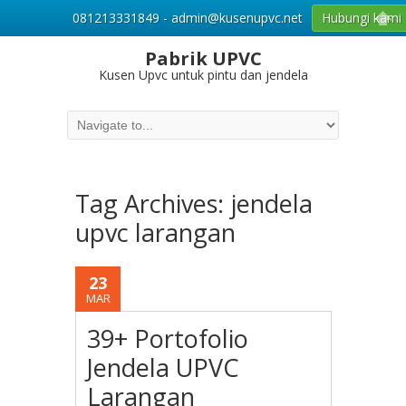
081213331849 - admin@kusenupvc.net
Hubungi kami
Pabrik UPVC
Kusen Upvc untuk pintu dan jendela
Tag Archives:
jendela
upvc larangan
23
MAR
39+ Portofolio
Jendela UPVC
Larangan