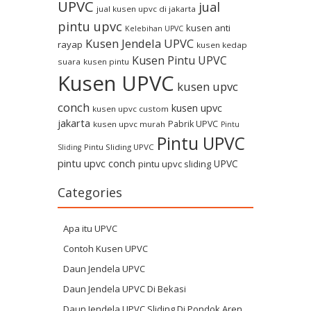
UPVC
jual
jual kusen upvc di jakarta
pintu upvc
kusen anti
Kelebihan UPVC
Kusen Jendela UPVC
rayap
kusen kedap
Kusen Pintu UPVC
suara
kusen pintu
Kusen UPVC
kusen upvc
conch
kusen upvc
kusen upvc custom
jakarta
Pabrik UPVC
kusen upvc murah
Pintu
Pintu UPVC
Pintu Sliding UPVC
Sliding
pintu upvc conch
UPVC
pintu upvc sliding
Categories
Apa itu UPVC
Contoh Kusen UPVC
Daun Jendela UPVC
Daun Jendela UPVC Di Bekasi
Daun Jendela UPVC Sliding Di Pondok Aren