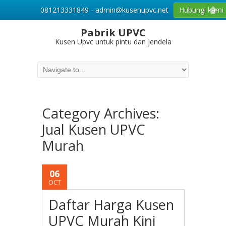
081213331849 - admin@kusenupvc.net
Hubungi kami
Pabrik UPVC
Kusen Upvc untuk pintu dan jendela
Category Archives:
Jual Kusen UPVC
Murah
06
OCT
Daftar Harga Kusen
UPVC Murah Kini