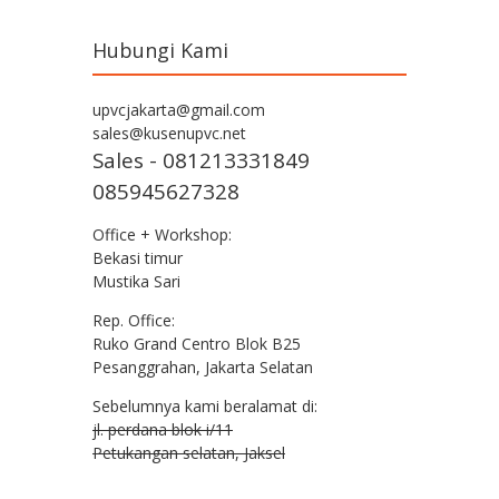
Hubungi Kami
upvcjakarta@gmail.com
sales@kusenupvc.net
Sales - 081213331849
085945627328
Office + Workshop:
Bekasi timur
Mustika Sari
Rep. Office:
Ruko Grand Centro Blok B25
Pesanggrahan, Jakarta Selatan
Sebelumnya kami beralamat di:
jl. perdana blok i/11
Petukangan selatan, Jaksel