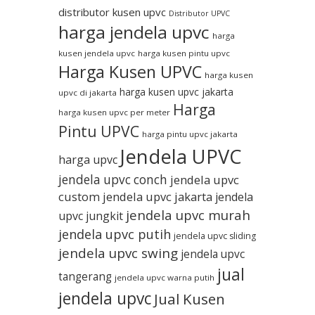
distributor kusen upvc
Distributor UPVC
harga jendela upvc
harga
kusen jendela upvc
harga kusen pintu upvc
Harga Kusen UPVC
harga kusen
harga kusen upvc jakarta
upvc di jakarta
Harga
harga kusen upvc per meter
Pintu UPVC
harga pintu upvc jakarta
Jendela UPVC
harga upvc
jendela upvc conch
jendela upvc
custom
jendela upvc jakarta
jendela
jendela upvc murah
upvc jungkit
jendela upvc putih
jendela upvc sliding
jendela upvc swing
jendela upvc
jual
tangerang
jendela upvc warna putih
jendela upvc
Jual Kusen