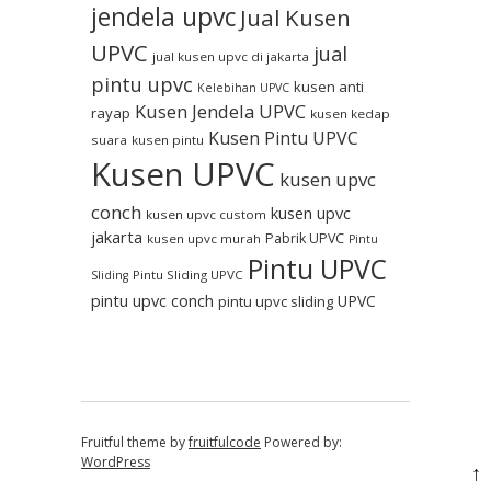
jendela upvc
Jual Kusen
UPVC
jual
jual kusen upvc di jakarta
pintu upvc
kusen anti
Kelebihan UPVC
Kusen Jendela UPVC
rayap
kusen kedap
Kusen Pintu UPVC
suara
kusen pintu
Kusen UPVC
kusen upvc
conch
kusen upvc
kusen upvc custom
jakarta
Pabrik UPVC
kusen upvc murah
Pintu
Pintu UPVC
Pintu Sliding UPVC
Sliding
pintu upvc conch
UPVC
pintu upvc sliding
Fruitful theme by
fruitfulcode
Powered by:
WordPress
↑