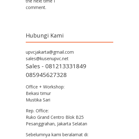
the next time I
comment.
Hubungi Kami
upvcjakarta@gmail.com
sales@kusenupvc.net
Sales - 081213331849
085945627328
Office + Workshop:
Bekasi timur
Mustika Sari
Rep. Office:
Ruko Grand Centro Blok B25
Pesanggrahan, Jakarta Selatan
Sebelumnya kami beralamat di: