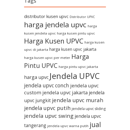
Tags
distributor kusen upvc
Distributor UPVC
harga jendela upvc
harga
kusen jendela upvc
harga kusen pintu upvc
Harga Kusen UPVC
harga kusen
harga kusen upvc jakarta
upvc di jakarta
Harga
harga kusen upvc per meter
Pintu UPVC
harga pintu upvc jakarta
Jendela UPVC
harga upvc
jendela upvc conch
jendela upvc
custom
jendela upvc jakarta
jendela
jendela upvc murah
upvc jungkit
jendela upvc putih
jendela upvc sliding
jendela upvc swing
jendela upvc
jual
tangerang
jendela upvc warna putih