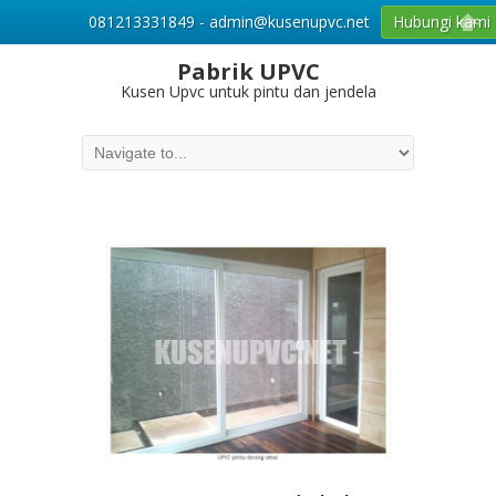
081213331849 - admin@kusenupvc.net
Hubungi kami
Pabrik UPVC
Kusen Upvc untuk pintu dan jendela