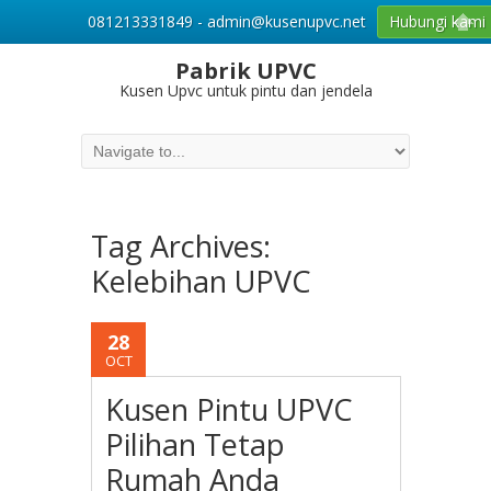
081213331849 - admin@kusenupvc.net
Hubungi kami
Pabrik UPVC
Kusen Upvc untuk pintu dan jendela
Tag Archives:
Kelebihan UPVC
28
OCT
Kusen Pintu UPVC
Pilihan Tetap
Rumah Anda