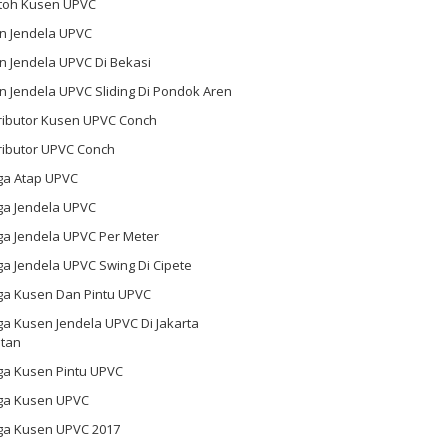
toh Kusen UPVC
n Jendela UPVC
n Jendela UPVC Di Bekasi
 Jendela UPVC Sliding Di Pondok Aren
tributor Kusen UPVC Conch
ributor UPVC Conch
ga Atap UPVC
ga Jendela UPVC
ga Jendela UPVC Per Meter
a Jendela UPVC Swing Di Cipete
ga Kusen Dan Pintu UPVC
a Kusen Jendela UPVC Di Jakarta
atan
ga Kusen Pintu UPVC
ga Kusen UPVC
ga Kusen UPVC 2017