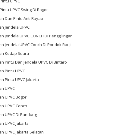
 Pintu UPVC
 Pintu UPVC Swing Di Bogor
n Dan Pintu Anti Rayap
en Jendela UPVC
en Jendela UPVC CONCH Di Penggilingan
en Jendela UPVC Conch Di Pondok Ranji
en Kedap Suara
n Pintu Dan Jendela UPVC Di Bintaro
en Pintu UPVC
n Pintu UPVC Jakarta
en UPVC
en UPVC Bogor
en UPVC Conch
en UPVC Di Bandung
en UPVC Jakarta
en UPVC Jakarta Selatan