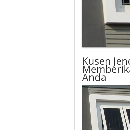
Kusen Jen
Memberik
Anda