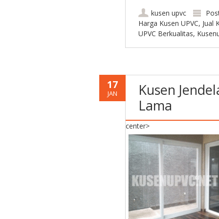
kusen upvc
Pos
Harga Kusen UPVC
,
Jual
UPVC Berkualitas
,
Kusen
17
Kusen Jende
JAN
Lama
center>