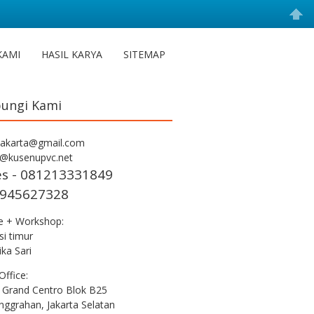
KAMI
HASIL KARYA
SITEMAP
ungi Kami
jakarta@gmail.com
s@kusenupvc.net
es - 081213331849
945627328
ce + Workshop:
i timur
ka Sari
Office:
 Grand Centro Blok B25
nggrahan, Jakarta Selatan