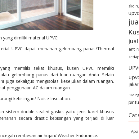
slidin
upvc
jua
Ku
 yang dimiliki material UPVC:
jua
erial UPVC dapat menahan gelombang panas/Thermal
anti 
kedap
UPV
ang memiliki sekat khusus, kusen UPVC memiliki
lau gelombang panas dari luar ruangan Anda. Selain
upv
ni juga sekaligus mengisolasi kesejukan dalam ruangan.
jakar
at penggunaan AC dalam ruangan.
Sliding
angi kebisingan/ Noise Insulation.
pint
sistem double sealed gasket yaitu jenis karet khusus
Cat
nahan secara drastic kebisingan yang terjadi di luar
Apa 
encegah rembesan air hujan/ Weather Endurance.