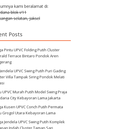
lumnya kami beralamat di:
erdana blok i/11
angan selatan, Jaksel
ent Posts
a Pintu UPVC Folding Putih Cluster
rald Terrace Bintaro Pondok Aren
gerang
 Jendela UPVC Swing Putih Puri Gading
ter Villa Tampak Siring Pondok Melati
asi
u UPVC Murah Putih Model Swing Praja
daria City Kebayoran Lama Jakarta
ga Kusen UPVC Conch Putih Permata
au Grogol Utara Kebayoran Lama
ga Jendela UPVC Swing Putih Komplek
apan Indah Cluster Taman Sari