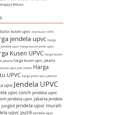
umajaya Bekasi
s
ributor kusen upvc
Distributor UPVC
rga jendela upvc
harga
 jendela upvc
harga kusen pintu upvc
rga Kusen UPVC
harga kusen
harga kusen upvc jakarta
i jakarta
Harga
 kusen upvc per meter
ntu UPVC
harga pintu upvc jakarta
Jendela UPVC
a upvc
dela upvc conch
jendela upvc
tom
jendela upvc jakarta
jendela
jendela upvc murah
 jungkit
dela upvc putih
jendela upvc