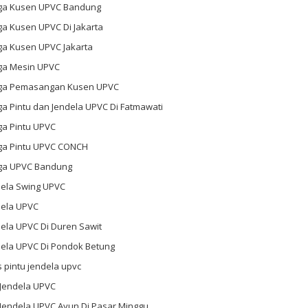
ga Kusen UPVC Bandung
ga Kusen UPVC Di Jakarta
ga Kusen UPVC Jakarta
ga Mesin UPVC
ga Pemasangan Kusen UPVC
a Pintu dan Jendela UPVC Di Fatmawati
ga Pintu UPVC
ga Pintu UPVC CONCH
ga UPVC Bandung
dela Swing UPVC
dela UPVC
ela UPVC Di Duren Sawit
dela UPVC Di Pondok Betung
s pintu jendela upvc
 Jendela UPVC
 Jendela UPVC Ayun Di Pasar Minggu