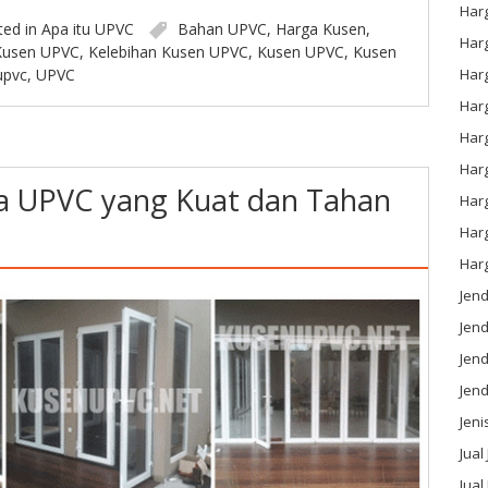
Har
ted in
Apa itu UPVC
Bahan UPVC
,
Harga Kusen
,
Har
 Kusen UPVC
,
Kelebihan Kusen UPVC
,
Kusen UPVC
,
Kusen
upvc
,
UPVC
Har
Har
Har
Harg
la UPVC yang Kuat dan Tahan
Har
Har
Har
Jen
Jen
Jend
Jen
Jeni
Jual
Jual