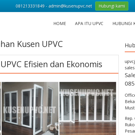
081213331849 - admin@kusenupvc.net
Hubungi kami
HOME
APA ITU UPVC
HUBUNGI 
ihan Kusen UPVC
Hub
UPVC Efisien dan Ekonomis
upvc
sale
Sal
085
Offi
Bekas
Musti
Rep. 
Ruko
Pesa