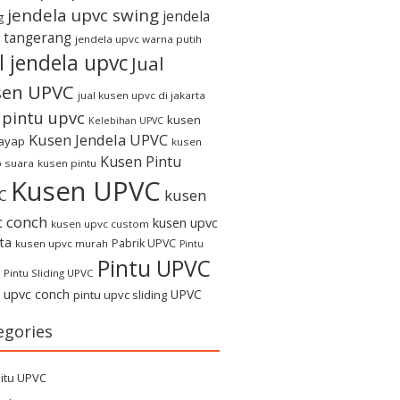
jendela upvc swing
jendela
g
 tangerang
jendela upvc warna putih
l jendela upvc
Jual
sen UPVC
jual kusen upvc di jakarta
l pintu upvc
kusen
Kelebihan UPVC
Kusen Jendela UPVC
rayap
kusen
Kusen Pintu
 suara
kusen pintu
Kusen UPVC
kusen
C
c conch
kusen upvc
kusen upvc custom
ta
Pabrik UPVC
kusen upvc murah
Pintu
Pintu UPVC
Pintu Sliding UPVC
u upvc conch
UPVC
pintu upvc sliding
egories
itu UPVC