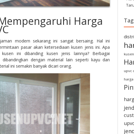
Tar
 Mempengaruhi Harga
Tag
VC
dist
jaman modern sekarang ini sangat bersaing. Hal ini
ha
rmintaan pasar akan ketersediaan kusen jenis ini. Apa
kusen ini dibanding kusen jenis lainnya? Berbagai
kusen
dibandingkan dengan material lain seperti kayu dan
Ha
al ini semakin banyak dicari orang.
upvc d
harga
Pi
harg
jen
cus
upvc
jen