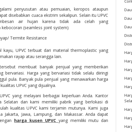
Con
alami penyusutan atau pemuaian, keropos ataupun
Dau
at disebabkan cuaca ekstrim sekalipun. Selain itu UPVC
Dau
besan air hujan karena tidak ada celah yang
Daun
 kebocoran (seamless joint system)
Dis
ayap/ Termite Resistance
Dist
 kayu, UPVC terbuat dari material thermoplastic yang
Har
imakan rayap atau serangga lain.
Har
 tersebut membuat banyak penjual yang memberikan
Har
 bervariasi. Harga yang bervariasi tidak selalu diiringi
Harg
ggul pula. Banyak pula penjual yang menawarkan harga
kualitas UPVC yang dijualnya.
Har
Harg
r UPVC yang melayani berbagai keperluan Anda. Kantor
Sel
ta Selatan dan kami memiliki pabrik yang berlokasi di
tulah kualitas UPVC kami terjamin mutunya. Kami juga
Har
ea Jakarta, Jawa, Lampung, dan Makassar. Anda dapat
Har
 dengan
harga kusen UPVC
yang memiliki mutu dan
Har