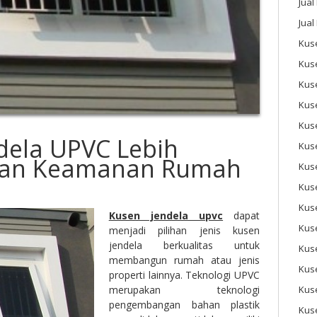
Jual
Jual
Kuse
Kus
Kus
Kus
Kus
dela UPVC Lebih
Kuse
an Keamanan Rumah
Kus
Kuse
Kus
Kusen jendela upvc
dapat
Kus
menjadi pilihan jenis kusen
jendela berkualitas untuk
Kus
membangun rumah atau jenis
Kus
properti lainnya. Teknologi UPVC
merupakan teknologi
Kus
pengembangan bahan plastik
Kus