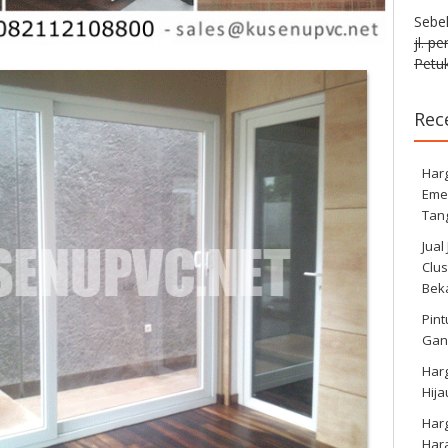
Sebe
jl. p
Petuk
Rec
Harg
Eme
Tan
Jual
Clus
Bek
Pint
Gan
Har
Hij
Har
Har