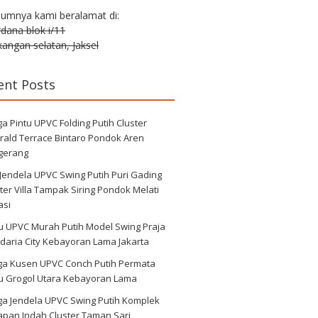
lumnya kami beralamat di:
erdana blok i/11
angan selatan, Jaksel
ent Posts
a Pintu UPVC Folding Putih Cluster
rald Terrace Bintaro Pondok Aren
gerang
 Jendela UPVC Swing Putih Puri Gading
ter Villa Tampak Siring Pondok Melati
asi
u UPVC Murah Putih Model Swing Praja
daria City Kebayoran Lama Jakarta
ga Kusen UPVC Conch Putih Permata
au Grogol Utara Kebayoran Lama
ga Jendela UPVC Swing Putih Komplek
apan Indah Cluster Taman Sari