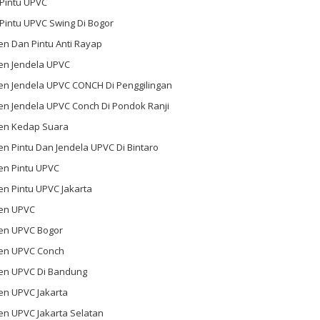
 Pintu UPVC
 Pintu UPVC Swing Di Bogor
n Dan Pintu Anti Rayap
en Jendela UPVC
en Jendela UPVC CONCH Di Penggilingan
en Jendela UPVC Conch Di Pondok Ranji
en Kedap Suara
n Pintu Dan Jendela UPVC Di Bintaro
en Pintu UPVC
n Pintu UPVC Jakarta
en UPVC
en UPVC Bogor
en UPVC Conch
en UPVC Di Bandung
en UPVC Jakarta
en UPVC Jakarta Selatan