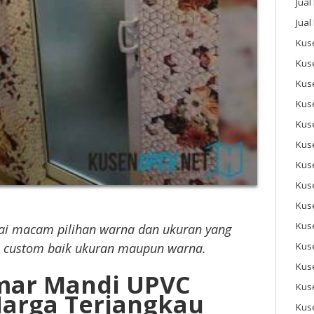
Jual
Jual
Kuse
Kus
Kus
Kus
Kus
Kuse
Kus
Kuse
Kus
Kus
ai macam pilihan warna dan ukuran yang
n custom baik ukuran maupun warna.
Kus
Kus
mar Mandi UPVC
Kus
arga Terjangkau
Kus