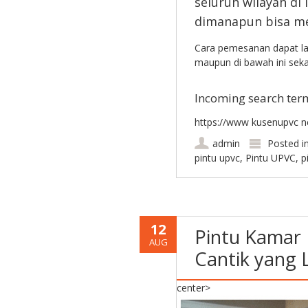
seluruh wilayah di 
dimanapun bisa me
Cara pemesanan dapat lan
maupun di bawah ini seka
Incoming search ter
https://www kusenupvc ne
admin
Posted i
pintu upvc
,
Pintu UPVC
,
p
12
Pintu Kamar
AUG
Cantik yang 
center>