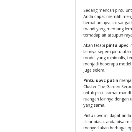
Sedang mencari pintu un
Anda dapat memilih mengg
berbahan upvc ini sangat
mandi yang memang lembab
terhadap air ataupun raya
Akan tetapi
pintu upvc
i
lainnya seperti pintu uta
model yang minimalis, ter
menjadi beberapa model 
juga selera.
Pintu upvc putih
menjadi
Cluster The Garden Serpo
untuk pintu kamar mandi 
ruangan lainnya dengan
yang sama.
Pintu upvc ini dapat an
clear biasa, anda bisa m
menyediakan berbagai op