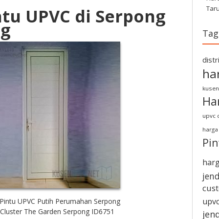
Tar
ntu UPVC di Serpong
ng
Tag
dist
ha
kusen
Ha
upvc d
harga
Pi
harg
jen
cus
upvc
Pintu UPVC Putih Perumahan Serpong
 Cluster The Garden Serpong ID6751
jen