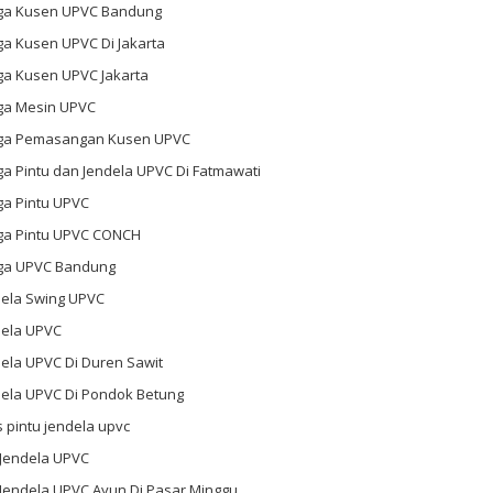
ga Kusen UPVC Bandung
ga Kusen UPVC Di Jakarta
ga Kusen UPVC Jakarta
ga Mesin UPVC
ga Pemasangan Kusen UPVC
a Pintu dan Jendela UPVC Di Fatmawati
ga Pintu UPVC
ga Pintu UPVC CONCH
ga UPVC Bandung
dela Swing UPVC
dela UPVC
ela UPVC Di Duren Sawit
dela UPVC Di Pondok Betung
s pintu jendela upvc
 Jendela UPVC
 Jendela UPVC Ayun Di Pasar Minggu