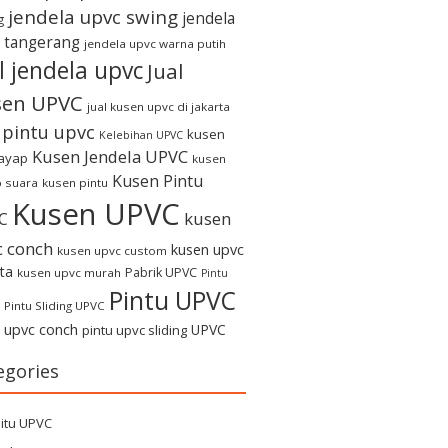
jendela upvc swing
jendela
g
 tangerang
jendela upvc warna putih
l jendela upvc
Jual
sen UPVC
jual kusen upvc di jakarta
l pintu upvc
kusen
Kelebihan UPVC
Kusen Jendela UPVC
rayap
kusen
Kusen Pintu
 suara
kusen pintu
Kusen UPVC
kusen
C
c conch
kusen upvc
kusen upvc custom
ta
Pabrik UPVC
kusen upvc murah
Pintu
Pintu UPVC
Pintu Sliding UPVC
u upvc conch
UPVC
pintu upvc sliding
egories
itu UPVC