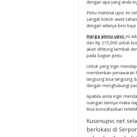
dengan apa yang anda in
Pintu material upvc ini se
sangat kokoh awet tahan 
dengan adanya besi baja 
Harga pintu upvc
ini a
dari Rp 215,000 untuk ku
akan dihitung kembali d
pada bagian pintu.
Untuk yang ingin mendap
memberikan penawaran har
langsung bisa langsung d
dengan menghubungi pad
Apabila anda ingin menda
ruangan lainnya maka dap
bisa konsultasikan terleb
Kusenupvc.net sela
berlokasi di Serp