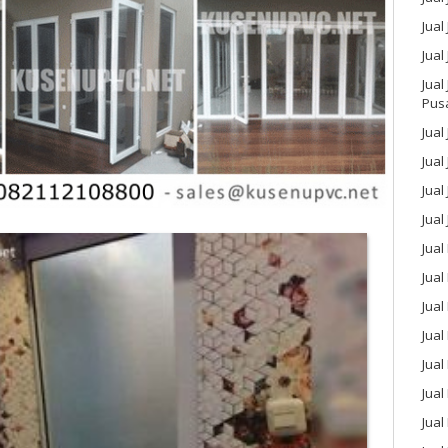
Jual
Jual
Jual
Pus
Jual
Jual
Jual
Jual
Jual
Jua
Jual
Jual
Jual
Jua
Jua