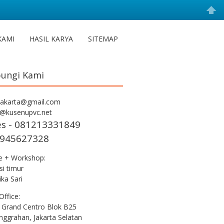
KAMI
HASIL KARYA
SITEMAP
ungi Kami
jakarta@gmail.com
s@kusenupvc.net
es - 081213331849
945627328
ce + Workshop:
i timur
ka Sari
Office:
 Grand Centro Blok B25
nggrahan, Jakarta Selatan