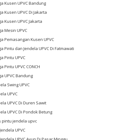
ga Kusen UPVC Bandung
ga Kusen UPVC Di Jakarta
ga Kusen UPVC Jakarta
ga Mesin UPVC
ga Pemasangan Kusen UPVC
a Pintu dan Jendela UPVC Di Fatmawati
ga Pintu UPVC
ga Pintu UPVC CONCH
ga UPVC Bandung
dela Swing UPVC
dela UPVC
ela UPVC Di Duren Sawit
dela UPVC Di Pondok Betung
s pintu jendela upvc
 Jendela UPVC
 Jendela UPVC Ayun Di Pasar Minggu