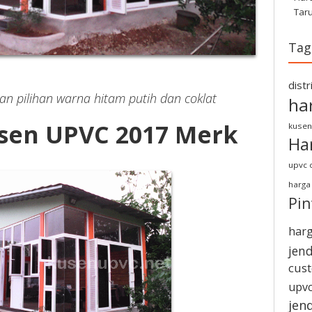
Tar
Tag
dist
an pilihan warna hitam putih dan coklat
ha
sen UPVC 2017 Merk
kusen
Ha
upvc d
harga
Pi
harg
jen
cus
upvc
jen