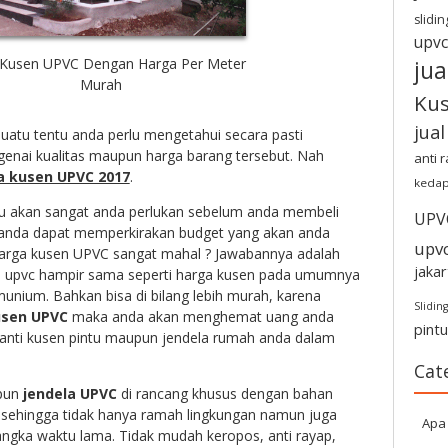
slidin
upvc
 Kusen UPVC Dengan Harga Per Meter
jua
Murah
Ku
jua
atu tentu anda perlu mengetahui secara pasti
enai kualitas maupun harga barang tersebut. Nah
anti 
a kusen UPVC 2017
.
kedap
u akan sangat anda perlukan sebelum anda membeli
UPV
r anda dapat memperkirakan budget yang akan anda
upv
harga kusen UPVC sangat mahal ? Jawabannya adalah
jakar
en upvc hampir sama seperti harga kusen pada umumnya
unium. Bahkan bisa di bilang lebih murah, karena
Sliding
sen UPVC
maka anda akan menghemat uang anda
pint
ganti kusen pintu maupun jendela rumah anda dalam
Cat
pun
jendela UPVC
di rancang khusus dengan bahan
m sehingga tidak hanya ramah lingkungan namun juga
Apa 
ngka waktu lama. Tidak mudah keropos, anti rayap,