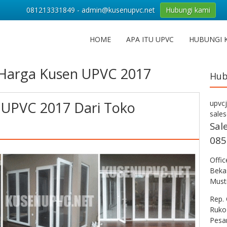
081213331849 - admin@kusenupvc.net
Hubungi kami
HOME
APA ITU UPVC
HUBUNGI 
Harga Kusen UPVC 2017
Hub
 UPVC 2017 Dari Toko
upvc
sale
Sal
085
Offi
Bekas
Musti
Rep. 
Ruko
Pesa