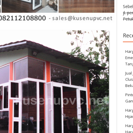
Sebe
jl. p
Petuk
Rec
Harg
Eme
Tan
Jual
Clus
Bek
Pint
Gan
Har
Hij
Har
Har