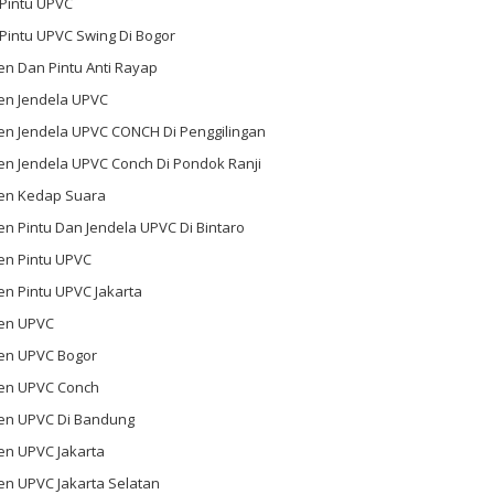
 Pintu UPVC
 Pintu UPVC Swing Di Bogor
n Dan Pintu Anti Rayap
en Jendela UPVC
en Jendela UPVC CONCH Di Penggilingan
en Jendela UPVC Conch Di Pondok Ranji
en Kedap Suara
n Pintu Dan Jendela UPVC Di Bintaro
en Pintu UPVC
n Pintu UPVC Jakarta
en UPVC
en UPVC Bogor
en UPVC Conch
en UPVC Di Bandung
en UPVC Jakarta
en UPVC Jakarta Selatan