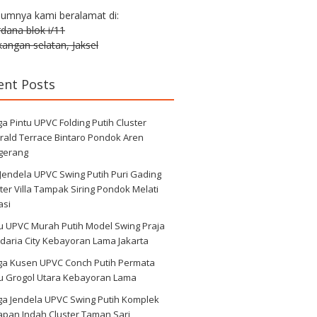
lumnya kami beralamat di:
erdana blok i/11
angan selatan, Jaksel
ent Posts
a Pintu UPVC Folding Putih Cluster
rald Terrace Bintaro Pondok Aren
gerang
 Jendela UPVC Swing Putih Puri Gading
ter Villa Tampak Siring Pondok Melati
asi
u UPVC Murah Putih Model Swing Praja
daria City Kebayoran Lama Jakarta
ga Kusen UPVC Conch Putih Permata
au Grogol Utara Kebayoran Lama
ga Jendela UPVC Swing Putih Komplek
apan Indah Cluster Taman Sari