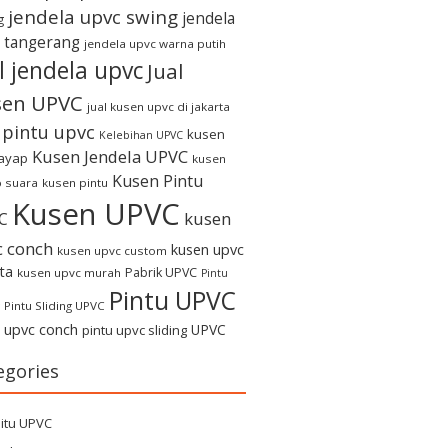
jendela upvc swing
jendela
g
 tangerang
jendela upvc warna putih
l jendela upvc
Jual
sen UPVC
jual kusen upvc di jakarta
l pintu upvc
kusen
Kelebihan UPVC
Kusen Jendela UPVC
rayap
kusen
Kusen Pintu
 suara
kusen pintu
Kusen UPVC
kusen
C
c conch
kusen upvc
kusen upvc custom
ta
Pabrik UPVC
kusen upvc murah
Pintu
Pintu UPVC
Pintu Sliding UPVC
u upvc conch
UPVC
pintu upvc sliding
egories
itu UPVC