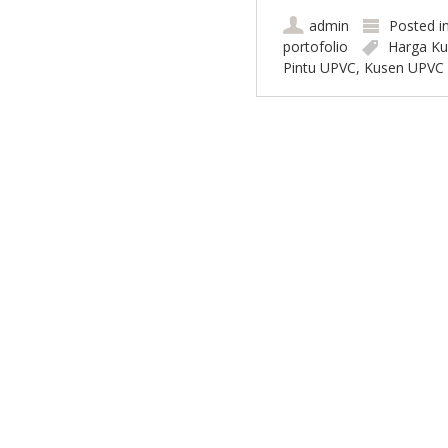
admin
Posted i
portofolio
Harga K
Pintu UPVC
,
Kusen UPVC
Post navigation