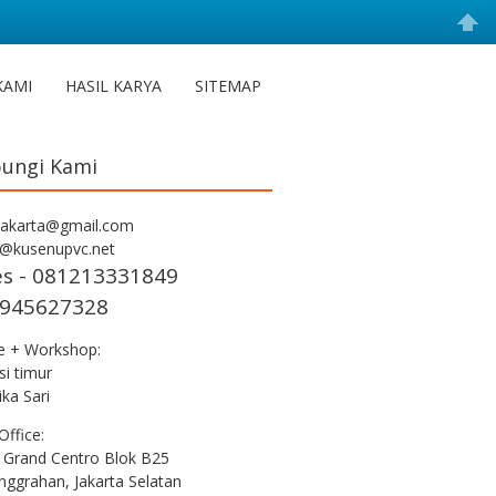
KAMI
HASIL KARYA
SITEMAP
ungi Kami
jakarta@gmail.com
s@kusenupvc.net
es - 081213331849
945627328
ce + Workshop:
i timur
ka Sari
Office:
 Grand Centro Blok B25
nggrahan, Jakarta Selatan