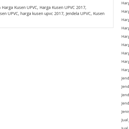
Har
n
Harga Kusen UPVC
,
Harga Kusen UPVC 2017
,
Har
usen UPVC
,
harga kusen upvc 2017
,
Jendela UPVC
,
Kusen
Har
Har
Har
Harg
Har
Har
Har
Jen
Jen
Jend
Jen
Jeni
Jual
Jual