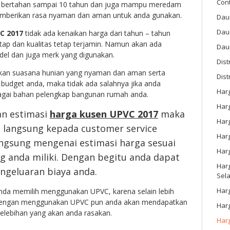
Con
 bertahan sampai 10 tahun dan juga mampu meredam
emberikan rasa nyaman dan aman untuk anda gunakan.
Dau
Dau
C 2017
tidak ada kenaikan harga dari tahun – tahun
ap dan kualitas tetap terjamin. Namun akan ada
Daun
del dan juga merk yang digunakan.
Dis
tkan suasana hunian yang nyaman dan aman serta
Dist
udget anda, maka tidak ada salahnya jika anda
Har
agai bahan pelengkap bangunan rumah anda.
Har
n estimasi
harga kusen UPVC 2017
maka
Har
a langsung kepada customer service
Harg
ngsung mengenai estimasi harga sesuai
Har
g anda miliki. Dengan begitu anda dapat
Harg
geluaran biaya anda.
Sel
Har
anda memilih menggunakan UPVC, karena selain lebih
. Dengan menggunakan UPVC pun anda akan mendapatkan
Har
elebihan yang akan anda rasakan.
Har