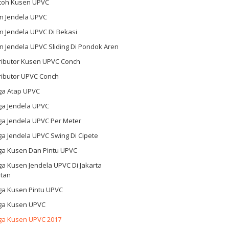
toh Kusen UPVC
n Jendela UPVC
n Jendela UPVC Di Bekasi
 Jendela UPVC Sliding Di Pondok Aren
tributor Kusen UPVC Conch
ributor UPVC Conch
ga Atap UPVC
ga Jendela UPVC
ga Jendela UPVC Per Meter
a Jendela UPVC Swing Di Cipete
ga Kusen Dan Pintu UPVC
a Kusen Jendela UPVC Di Jakarta
atan
ga Kusen Pintu UPVC
ga Kusen UPVC
ga Kusen UPVC 2017