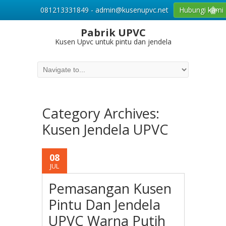
081213331849 - admin@kusenupvc.net
Hubungi kami
Pabrik UPVC
Kusen Upvc untuk pintu dan jendela
Category Archives:
Kusen Jendela UPVC
08
JUL
Pemasangan Kusen
Pintu Dan Jendela
UPVC Warna Putih