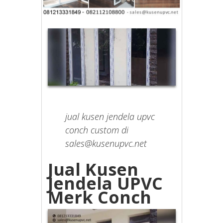
jual kusen jendela upvc
conch custom di
sales@kusenupvc.net
Jual Kusen
Jendela UPVC
Merk Conch