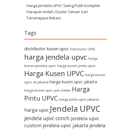
Harga Jendela UPVC Swing Putih Komplek
Harapan Indah Cluster Taman Sari
Tarumajaya Bekasi
Tags
distributor kusen upvc
Distributor UPVC
harga jendela upvc
harga
kusen jendela upvc
harga kusen pintu upvc
Harga Kusen UPVC
harga kusen
harga kusen upvc jakarta
upvc di jakarta
Harga
harga kusen upvc per meter
Pintu UPVC
harga pintu upvc jakarta
Jendela UPVC
harga upvc
jendela upvc conch
jendela upvc
custom
jendela upvc jakarta
jendela