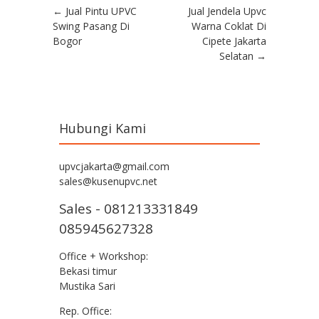
Post navigation
←
Jual Pintu UPVC
Jual Jendela Upvc
Swing Pasang Di
Warna Coklat Di
Bogor
Cipete Jakarta
Selatan
→
Hubungi Kami
upvcjakarta@gmail.com
sales@kusenupvc.net
Sales - 081213331849
085945627328
Office + Workshop:
Bekasi timur
Mustika Sari
Rep. Office: