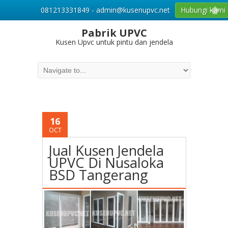
081213331849 - admin@kusenupvc.net
Hubungi kami
Pabrik UPVC
Kusen Upvc untuk pintu dan jendela
16
OCT
Jual Kusen Jendela
UPVC Di Nusaloka
BSD Tangerang