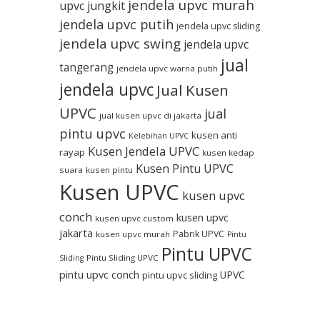
jendela upvc murah
upvc jungkit
jendela upvc putih
jendela upvc sliding
jendela upvc swing
jendela upvc
jual
tangerang
jendela upvc warna putih
jendela upvc
Jual Kusen
UPVC
jual
jual kusen upvc di jakarta
pintu upvc
kusen anti
Kelebihan UPVC
Kusen Jendela UPVC
rayap
kusen kedap
Kusen Pintu UPVC
suara
kusen pintu
Kusen UPVC
kusen upvc
conch
kusen upvc
kusen upvc custom
jakarta
Pabrik UPVC
kusen upvc murah
Pintu
Pintu UPVC
Pintu Sliding UPVC
Sliding
pintu upvc conch
UPVC
pintu upvc sliding