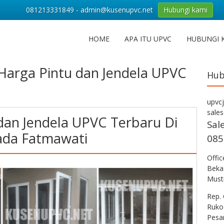
081213331849 - admin@kusenupvc.net
Hubungi kami
HOME
APA ITU UPVC
HUBUNGI 
Harga Pintu dan Jendela UPVC
Hub
upvc
sale
dan Jendela UPVC Terbaru Di
Sal
ada Fatmawati
085
Offi
Bekas
Musti
Rep. 
Ruko
Pesa