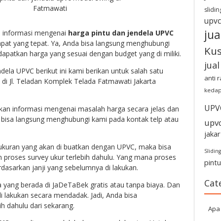
Fatmawati
slidin
upvc
jua
i informasi mengenai
harga pintu dan jendela UPVC
pat yang tepat. Ya, Anda bisa langsung menghubungi
Ku
apatkan harga yang sesuai dengan budget yang di miliki.
jua
dela UPVC berikut ini kami berikan untuk salah satu
anti 
i Jl. T
eladan Komplek Telada Fatmawati Jakarta
kedap
UPV
kan informasi mengenai masalah harga secara jelas dan
 bisa langsung menghubungi kami pada kontak telp atau
upv
jakar
kuran yang akan di buatkan dengan UPVC, maka bisa
Sliding
n proses survey ukur terlebih dahulu. Yang mana proses
pint
rdasarkan janji yang sebelumnya di lakukan.
Cat
 yang berada di JaDeTaBek gratis atau tanpa biaya. Dan
di lakukan secara mendadak. Jadi, Anda bisa
h dahulu dari sekarang.
Apa 