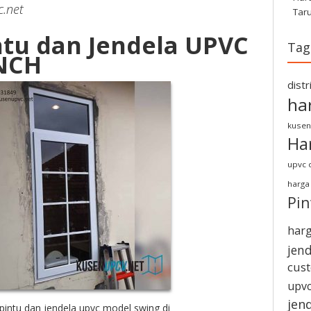
.net
Tar
ntu dan Jendela UPVC
Tag
NCH
dist
ha
kusen
Ha
upvc d
harga
Pi
harg
jen
cus
upvc
jen
pintu dan jendela upvc model swing di