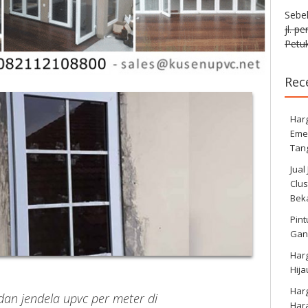
Sebe
jl. p
Petuk
Rec
Harg
Eme
Tan
Jual
Clus
Bek
Pint
Gan
Har
Hij
Har
dan jendela upvc per meter di
Har