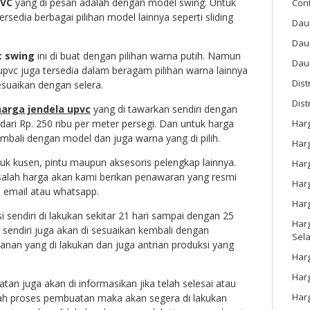
PVC
yang di pesan adalah dengan model swing. Untuk
Con
rsedia berbagai pilihan model lainnya seperti sliding
Dau
Dau
c swing
ini di buat dengan pilihan warna putih. Namun
Daun
 upvc juga tersedia dalam beragam pilihan warna lainnya
Dis
sesuaikan dengan selera.
Dist
harga jendela upvc
yang di tawarkan sendiri dengan
dari Rp. 250 ribu per meter persegi. Dan untuk harga
Har
embali dengan model dan juga warna yang di pilih.
Har
k kusen, pintu maupun aksesoris pelengkap lainnya.
Har
lah harga akan kami berikan penawaran yang resmi
Harg
i email atau whatsapp.
Har
 sendiri di lakukan sekitar 21 hari sampai dengan 25
Harg
 sendiri juga akan di sesuaikan kembali dengan
Sel
nan yang di lakukan dan juga antrian produksi yang
Har
Har
tan juga akan di informasikan jika telah selesai atau
Har
ah proses pembuatan maka akan segera di lakukan