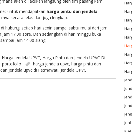
mana akan di lakukan langsung oleh tim pasang kami.
Har
.net untuk mendapatkan
harga pintu dan jendela
Har
inya secara jelas dan juga lengkap.
Har
i hubungi setiap hari senin sampai sabtu mulai dari jam
Har
 jam 17.00 sore. Dan sedangkan di hari minggu buka
Har
 sampai jam 14.00 siang.
Harg
Har
n
Harga Jendela UPVC
,
Harga Pintu dan Jendela UPVC Di
Har
,
portofolio
harga jendela upvc
,
harga pintu dan
 dan jendela upvc di Fatmawati
,
Jendela UPVC
Har
Jen
Jen
Jend
Jen
Jeni
Jual
Jual