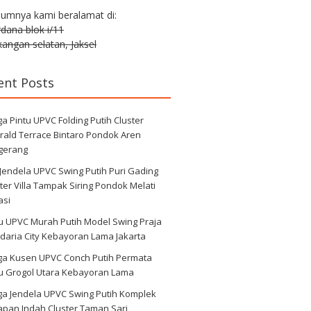
lumnya kami beralamat di:
erdana blok i/11
angan selatan, Jaksel
ent Posts
a Pintu UPVC Folding Putih Cluster
rald Terrace Bintaro Pondok Aren
gerang
 Jendela UPVC Swing Putih Puri Gading
ter Villa Tampak Siring Pondok Melati
asi
u UPVC Murah Putih Model Swing Praja
daria City Kebayoran Lama Jakarta
ga Kusen UPVC Conch Putih Permata
au Grogol Utara Kebayoran Lama
ga Jendela UPVC Swing Putih Komplek
apan Indah Cluster Taman Sari