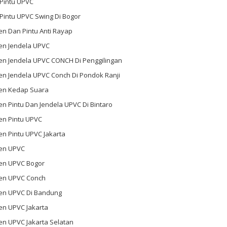
 Pintu UPVC
 Pintu UPVC Swing Di Bogor
n Dan Pintu Anti Rayap
en Jendela UPVC
en Jendela UPVC CONCH Di Penggilingan
en Jendela UPVC Conch Di Pondok Ranji
en Kedap Suara
n Pintu Dan Jendela UPVC Di Bintaro
en Pintu UPVC
n Pintu UPVC Jakarta
en UPVC
en UPVC Bogor
en UPVC Conch
en UPVC Di Bandung
en UPVC Jakarta
en UPVC Jakarta Selatan