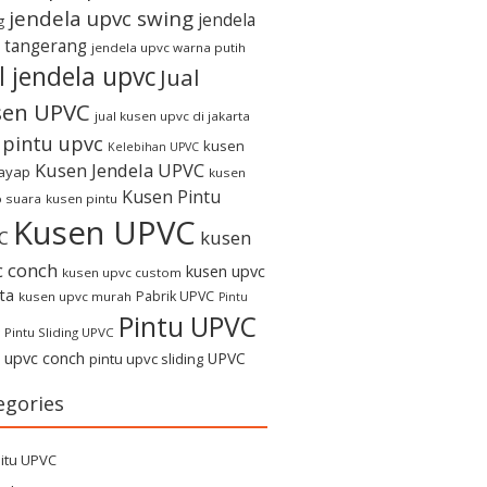
jendela upvc swing
jendela
g
 tangerang
jendela upvc warna putih
l jendela upvc
Jual
sen UPVC
jual kusen upvc di jakarta
l pintu upvc
kusen
Kelebihan UPVC
Kusen Jendela UPVC
rayap
kusen
Kusen Pintu
 suara
kusen pintu
Kusen UPVC
kusen
C
c conch
kusen upvc
kusen upvc custom
ta
Pabrik UPVC
kusen upvc murah
Pintu
Pintu UPVC
Pintu Sliding UPVC
u upvc conch
UPVC
pintu upvc sliding
egories
itu UPVC