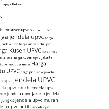
umajaya Bekasi
s
ributor kusen upvc
Distributor UPVC
rga jendela upvc
harga
 jendela upvc
harga kusen pintu upvc
rga Kusen UPVC
harga kusen
harga kusen upvc jakarta
i jakarta
Harga
 kusen upvc per meter
ntu UPVC
harga pintu upvc jakarta
Jendela UPVC
a upvc
dela upvc conch
jendela upvc
tom
jendela upvc jakarta
jendela
jendela upvc murah
 jungkit
dela upvc putih
jendela upvc