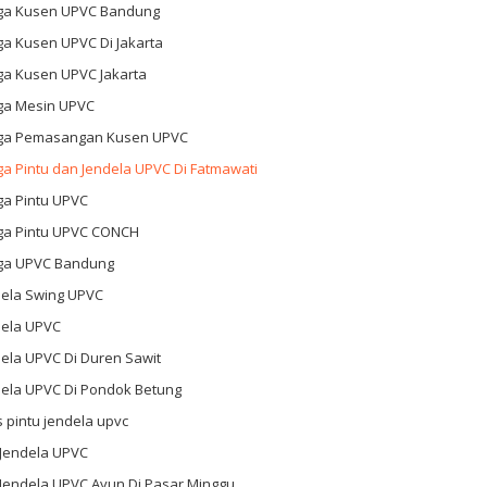
ga Kusen UPVC Bandung
ga Kusen UPVC Di Jakarta
ga Kusen UPVC Jakarta
ga Mesin UPVC
ga Pemasangan Kusen UPVC
a Pintu dan Jendela UPVC Di Fatmawati
ga Pintu UPVC
ga Pintu UPVC CONCH
ga UPVC Bandung
dela Swing UPVC
dela UPVC
ela UPVC Di Duren Sawit
dela UPVC Di Pondok Betung
s pintu jendela upvc
 Jendela UPVC
 Jendela UPVC Ayun Di Pasar Minggu