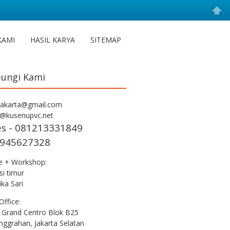
KAMI
HASIL KARYA
SITEMAP
ungi Kami
jakarta@gmail.com
s@kusenupvc.net
es - 081213331849
945627328
ce + Workshop:
i timur
ka Sari
Office:
 Grand Centro Blok B25
nggrahan, Jakarta Selatan