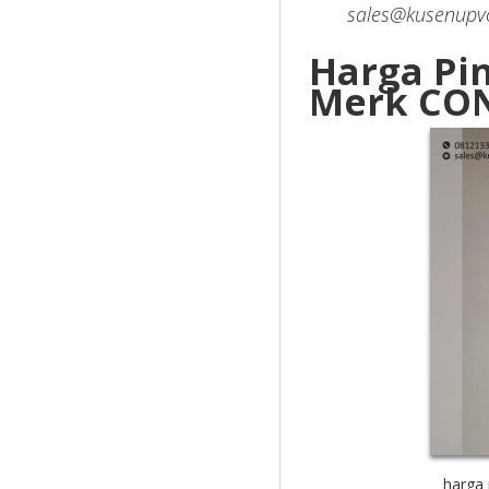
sales@kusenupvc
Harga Pi
Merk CO
harga 