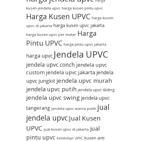
harga
kusen jendela upvc
harga kusen pintu upvc
Harga Kusen UPVC
harga kusen
harga kusen upvc jakarta
upvc di jakarta
Harga
harga kusen upvc per meter
Pintu UPVC
harga pintu upvc jakarta
Jendela UPVC
harga upvc
jendela upvc conch
jendela upvc
custom
jendela upvc jakarta
jendela
jendela upvc murah
upvc jungkit
jendela upvc putih
jendela upvc sliding
jendela upvc swing
jendela upvc
jual
tangerang
jendela upvc warna putih
jendela upvc
Jual Kusen
UPVC
jual
jual kusen upvc di jakarta
pintu upvc
kusen anti
Kelebihan UPVC