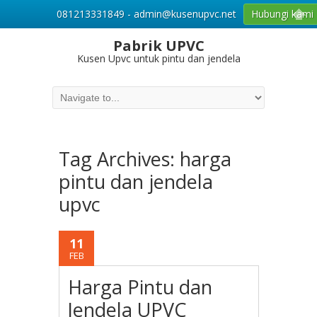
081213331849 - admin@kusenupvc.net
Hubungi kami
Pabrik UPVC
Kusen Upvc untuk pintu dan jendela
Tag Archives:
harga
pintu dan jendela
upvc
11
FEB
Harga Pintu dan
Jendela UPVC