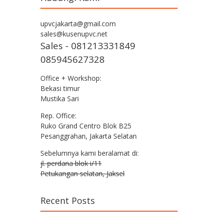
upvcjakarta@gmail.com
sales@kusenupvc.net
Sales - 081213331849
085945627328
Office + Workshop:
Bekasi timur
Mustika Sari
Rep. Office:
Ruko Grand Centro Blok B25
Pesanggrahan, Jakarta Selatan
Sebelumnya kami beralamat di:
jl. perdana blok i/11
Petukangan selatan, Jaksel
Recent Posts