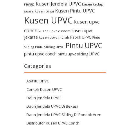
Kusen Jendela UPVC
rayap
kusen kedap
Kusen Pintu UPVC
suara
kusen pintu
Kusen UPVC
kusen upvc
conch
kusen upvc
kusen upvc custom
jakarta
Pabrik UPVC
kusen upvc murah
Pintu
Pintu UPVC
Pintu Sliding UPVC
Sliding
pintu upvc conch
UPVC
pintu upvc sliding
Categories
Apa itu UPVC
Contoh Kusen UPVC
Daun Jendela UPVC
Daun Jendela UPVC Di Bekasi
Daun Jendela UPVC Sliding Di Pondok Aren
Distributor Kusen UPVC Conch