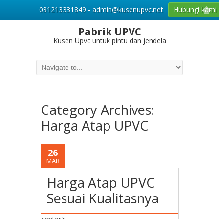
081213331849 - admin@kusenupvc.net
Hubungi kami
Pabrik UPVC
Kusen Upvc untuk pintu dan jendela
Category Archives:
Harga Atap UPVC
26
MAR
Harga Atap UPVC
Sesuai Kualitasnya
center>