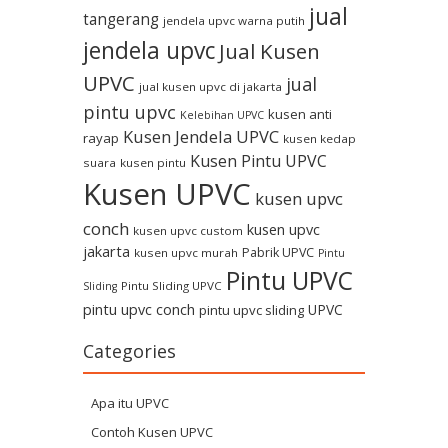
jual
tangerang
jendela upvc warna putih
jendela upvc
Jual Kusen
UPVC
jual
jual kusen upvc di jakarta
pintu upvc
kusen anti
Kelebihan UPVC
Kusen Jendela UPVC
rayap
kusen kedap
Kusen Pintu UPVC
suara
kusen pintu
Kusen UPVC
kusen upvc
conch
kusen upvc
kusen upvc custom
jakarta
Pabrik UPVC
kusen upvc murah
Pintu
Pintu UPVC
Pintu Sliding UPVC
Sliding
pintu upvc conch
UPVC
pintu upvc sliding
Categories
Apa itu UPVC
Contoh Kusen UPVC