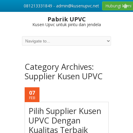
081213331849 - admin@kusenupvc.net
Hubungi kami
Pabrik UPVC
Kusen Upvc untuk pintu dan jendela
Category Archives:
Supplier Kusen UPVC
07
FEB
Pilih Supplier Kusen
UPVC Dengan
Kualitas Terbaik