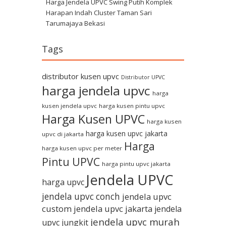
Harga Jendela UPVC Swing Putih Komplek
Harapan Indah Cluster Taman Sari
Tarumajaya Bekasi
Tags
distributor kusen upvc
Distributor UPVC
harga jendela upvc
harga
kusen jendela upvc
harga kusen pintu upvc
Harga Kusen UPVC
harga kusen
harga kusen upvc jakarta
upvc di jakarta
Harga
harga kusen upvc per meter
Pintu UPVC
harga pintu upvc jakarta
Jendela UPVC
harga upvc
jendela upvc conch
jendela upvc
custom
jendela upvc jakarta
jendela
jendela upvc murah
upvc jungkit