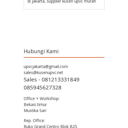
di jakarta
,
supplier kusen upvc murah
Post navigation
Hubungi Kami
upvcjakarta@gmail.com
sales@kusenupvc.net
Sales - 081213331849
085945627328
Office + Workshop:
Bekasi timur
Mustika Sari
Rep. Office:
Ruko Grand Centro Blok B25