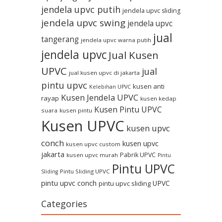
jendela upvc putih
jendela upvc sliding
jendela upvc swing
jendela upvc
jual
tangerang
jendela upvc warna putih
jendela upvc
Jual Kusen
UPVC
jual
jual kusen upvc di jakarta
pintu upvc
kusen anti
Kelebihan UPVC
Kusen Jendela UPVC
rayap
kusen kedap
Kusen Pintu UPVC
suara
kusen pintu
Kusen UPVC
kusen upvc
conch
kusen upvc
kusen upvc custom
jakarta
Pabrik UPVC
kusen upvc murah
Pintu
Pintu UPVC
Pintu Sliding UPVC
Sliding
pintu upvc conch
UPVC
pintu upvc sliding
Categories