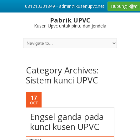
081213331849 - admin@kusenupvc.net
Hubungi kami
Pabrik UPVC
Kusen Upvc untuk pintu dan jendela
Category Archives:
Sistem kunci UPVC
17
OCT
Engsel ganda pada
kunci kusen UPVC
center>