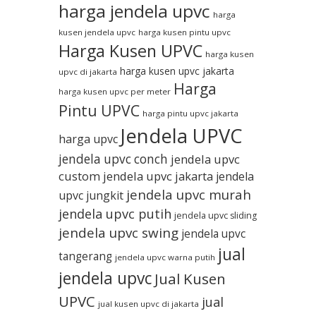
harga jendela upvc
harga
kusen jendela upvc
harga kusen pintu upvc
Harga Kusen UPVC
harga kusen
harga kusen upvc jakarta
upvc di jakarta
Harga
harga kusen upvc per meter
Pintu UPVC
harga pintu upvc jakarta
Jendela UPVC
harga upvc
jendela upvc conch
jendela upvc
custom
jendela upvc jakarta
jendela
jendela upvc murah
upvc jungkit
jendela upvc putih
jendela upvc sliding
jendela upvc swing
jendela upvc
jual
tangerang
jendela upvc warna putih
jendela upvc
Jual Kusen
UPVC
jual
jual kusen upvc di jakarta