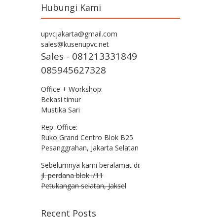
Hubungi Kami
upvcjakarta@gmail.com
sales@kusenupvc.net
Sales - 081213331849
085945627328
Office + Workshop:
Bekasi timur
Mustika Sari
Rep. Office:
Ruko Grand Centro Blok B25
Pesanggrahan, Jakarta Selatan
Sebelumnya kami beralamat di:
jl. perdana blok i/11
Petukangan selatan, Jaksel
Recent Posts