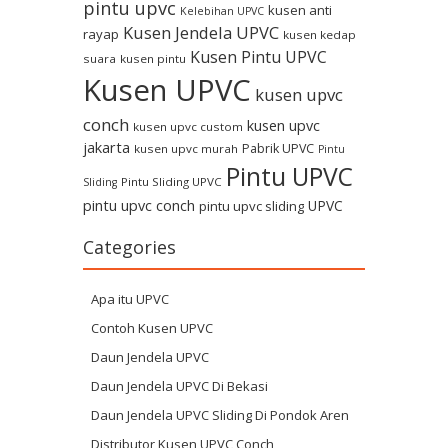
pintu upvc
kusen anti
Kelebihan UPVC
Kusen Jendela UPVC
rayap
kusen kedap
Kusen Pintu UPVC
suara
kusen pintu
Kusen UPVC
kusen upvc
conch
kusen upvc
kusen upvc custom
jakarta
Pabrik UPVC
kusen upvc murah
Pintu
Pintu UPVC
Pintu Sliding UPVC
Sliding
pintu upvc conch
UPVC
pintu upvc sliding
Categories
Apa itu UPVC
Contoh Kusen UPVC
Daun Jendela UPVC
Daun Jendela UPVC Di Bekasi
Daun Jendela UPVC Sliding Di Pondok Aren
Distributor Kusen UPVC Conch