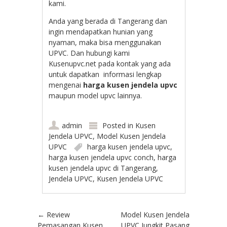
kami.
Anda yang berada di Tangerang dan
ingin mendapatkan hunian yang
nyaman, maka bisa menggunakan
UPVC. Dan hubungi kami
Kusenupvc.net pada kontak yang ada
untuk dapatkan informasi lengkap
mengenai
harga kusen jendela upvc
maupun model upvc lainnya.
admin
Posted in
Kusen
Jendela UPVC
,
Model Kusen Jendela
UPVC
harga kusen jendela upvc
,
harga kusen jendela upvc conch
,
harga
kusen jendela upvc di Tangerang
,
Jendela UPVC
,
Kusen Jendela UPVC
Post navigation
←
Review
Model Kusen Jendela
Pemasangan Kusen
UPVC Jungkit Pasang