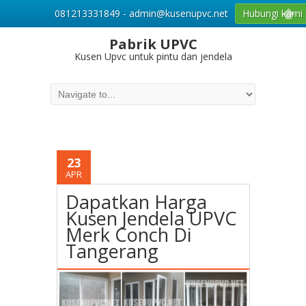
081213331849 - admin@kusenupvc.net
Hubungi kami
Pabrik UPVC
Kusen Upvc untuk pintu dan jendela
23
APR
Dapatkan Harga
Kusen Jendela UPVC
Merk Conch Di
Tangerang