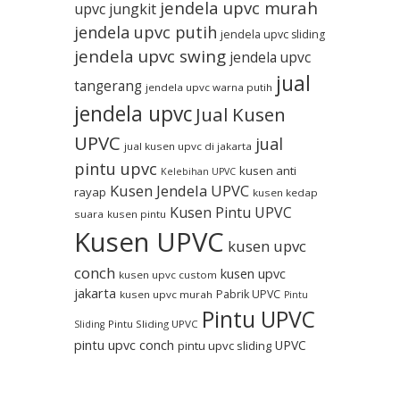
jendela upvc murah
upvc jungkit
jendela upvc putih
jendela upvc sliding
jendela upvc swing
jendela upvc
jual
tangerang
jendela upvc warna putih
jendela upvc
Jual Kusen
UPVC
jual
jual kusen upvc di jakarta
pintu upvc
kusen anti
Kelebihan UPVC
Kusen Jendela UPVC
rayap
kusen kedap
Kusen Pintu UPVC
suara
kusen pintu
Kusen UPVC
kusen upvc
conch
kusen upvc
kusen upvc custom
jakarta
Pabrik UPVC
kusen upvc murah
Pintu
Pintu UPVC
Pintu Sliding UPVC
Sliding
pintu upvc conch
UPVC
pintu upvc sliding