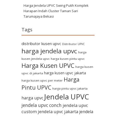
Harga Jendela UPVC Swing Putih Komplek
Harapan Indah Cluster Taman Sari
Tarumajaya Bekasi
Tags
distributor kusen upvc
Distributor UPVC
harga jendela upvc
harga
kusen jendela upvc
harga kusen pintu upvc
Harga Kusen UPVC
harga kusen
harga kusen upvc jakarta
upvc di jakarta
Harga
harga kusen upvc per meter
Pintu UPVC
harga pintu upvc jakarta
Jendela UPVC
harga upvc
jendela upvc conch
jendela upvc
custom
jendela upvc jakarta
jendela