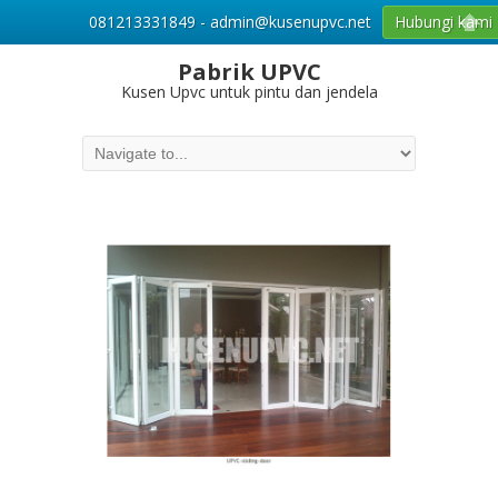
081213331849 - admin@kusenupvc.net
Hubungi kami
Pabrik UPVC
Kusen Upvc untuk pintu dan jendela