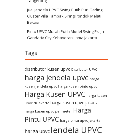
Tangerang
Jual Jendela UPVC Swing Putih Puri Gading
Cluster Villa Tampak Siring Pondok Melati
Bekasi
Pintu UPVC Murah Putih Model Swing Praja
Gandaria City Kebayoran Lama Jakarta
Tags
distributor kusen upvc
Distributor UPVC
harga jendela upvc
harga
kusen jendela upvc
harga kusen pintu upvc
Harga Kusen UPVC
harga kusen
harga kusen upvc jakarta
upvc di jakarta
Harga
harga kusen upvc per meter
Pintu UPVC
harga pintu upvc jakarta
Jendela UPVC
harga upvc