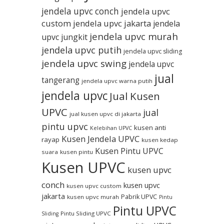
jendela upvc conch
jendela upvc
custom
jendela upvc jakarta
jendela
jendela upvc murah
upvc jungkit
jendela upvc putih
jendela upvc sliding
jendela upvc swing
jendela upvc
jual
tangerang
jendela upvc warna putih
jendela upvc
Jual Kusen
UPVC
jual
jual kusen upvc di jakarta
pintu upvc
kusen anti
Kelebihan UPVC
Kusen Jendela UPVC
rayap
kusen kedap
Kusen Pintu UPVC
suara
kusen pintu
Kusen UPVC
kusen upvc
conch
kusen upvc
kusen upvc custom
jakarta
Pabrik UPVC
kusen upvc murah
Pintu
Pintu UPVC
Pintu Sliding UPVC
Sliding