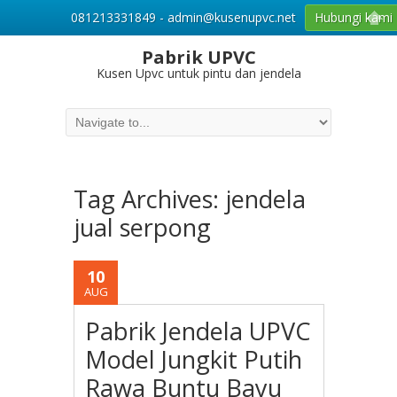
081213331849 - admin@kusenupvc.net
Hubungi kami
Pabrik UPVC
Kusen Upvc untuk pintu dan jendela
Tag Archives:
jendela
jual serpong
10
AUG
Pabrik Jendela UPVC
Model Jungkit Putih
Rawa Buntu Bayu