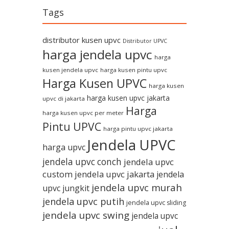
Tags
distributor kusen upvc
Distributor UPVC
harga jendela upvc
harga
kusen jendela upvc
harga kusen pintu upvc
Harga Kusen UPVC
harga kusen
harga kusen upvc jakarta
upvc di jakarta
Harga
harga kusen upvc per meter
Pintu UPVC
harga pintu upvc jakarta
Jendela UPVC
harga upvc
jendela upvc conch
jendela upvc
custom
jendela upvc jakarta
jendela
jendela upvc murah
upvc jungkit
jendela upvc putih
jendela upvc sliding
jendela upvc swing
jendela upvc