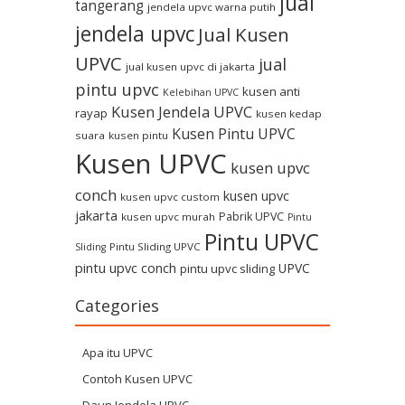
jual
tangerang
jendela upvc warna putih
jendela upvc
Jual Kusen
UPVC
jual
jual kusen upvc di jakarta
pintu upvc
kusen anti
Kelebihan UPVC
Kusen Jendela UPVC
rayap
kusen kedap
Kusen Pintu UPVC
suara
kusen pintu
Kusen UPVC
kusen upvc
conch
kusen upvc
kusen upvc custom
jakarta
Pabrik UPVC
kusen upvc murah
Pintu
Pintu UPVC
Pintu Sliding UPVC
Sliding
pintu upvc conch
UPVC
pintu upvc sliding
Categories
Apa itu UPVC
Contoh Kusen UPVC
Daun Jendela UPVC