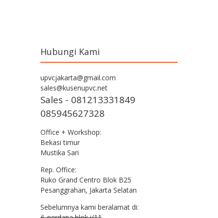
Post navigation
Hubungi Kami
upvcjakarta@gmail.com
sales@kusenupvc.net
Sales - 081213331849
085945627328
Office + Workshop:
Bekasi timur
Mustika Sari
Rep. Office:
Ruko Grand Centro Blok B25
Pesanggrahan, Jakarta Selatan
Sebelumnya kami beralamat di:
jl. perdana blok i/11