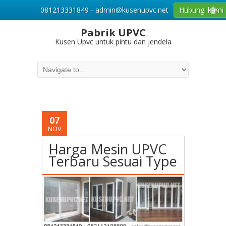
081213331849 - admin@kusenupvc.net
Hubungi kami
Pabrik UPVC
Kusen Upvc untuk pintu dan jendela
07
NOV
Harga Mesin UPVC
Terbaru Sesuai Type