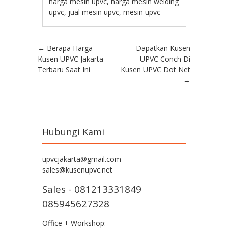
harga mesin upvc
,
harga mesin welding
upvc
,
jual mesin upvc
,
mesin upvc
Post navigation
←
Berapa Harga
Dapatkan Kusen
Kusen UPVC Jakarta
UPVC Conch Di
Terbaru Saat Ini
Kusen UPVC Dot Net
→
Hubungi Kami
upvcjakarta@gmail.com
sales@kusenupvc.net
Sales - 081213331849
085945627328
Office + Workshop: