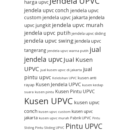
Jendela UPVC
harga upvc
jendela upvc conch
jendela upvc
custom
jendela upvc jakarta
jendela
jendela upvc murah
upvc jungkit
jendela upvc putih
jendela upvc sliding
jendela upvc swing
jendela upvc
jual
tangerang
jendela upvc warna putih
jendela upvc
Jual Kusen
UPVC
jual
jual kusen upvc di jakarta
pintu upvc
kusen anti
Kelebihan UPVC
Kusen Jendela UPVC
rayap
kusen kedap
Kusen Pintu UPVC
suara
kusen pintu
Kusen UPVC
kusen upvc
conch
kusen upvc
kusen upvc custom
jakarta
Pabrik UPVC
kusen upvc murah
Pintu
Pintu UPVC
Pintu Sliding UPVC
Sliding