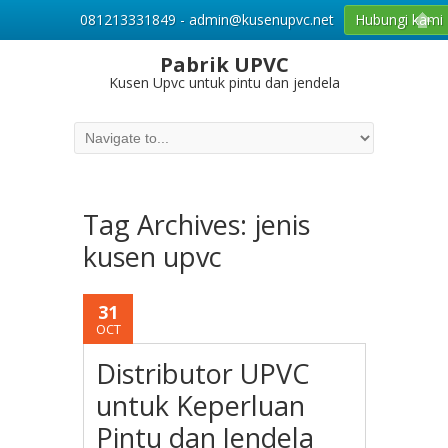
081213331849 - admin@kusenupvc.net
Hubungi kami
Pabrik UPVC
Kusen Upvc untuk pintu dan jendela
Tag Archives:
jenis
kusen upvc
31
OCT
Distributor UPVC
untuk Keperluan
Pintu dan Jendela