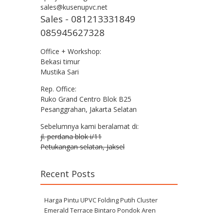
sales@kusenupvc.net
Sales - 081213331849
085945627328
Office + Workshop:
Bekasi timur
Mustika Sari
Rep. Office:
Ruko Grand Centro Blok B25
Pesanggrahan, Jakarta Selatan
Sebelumnya kami beralamat di:
jl. perdana blok i/11
Petukangan selatan, Jaksel
Recent Posts
Harga Pintu UPVC Folding Putih Cluster
Emerald Terrace Bintaro Pondok Aren