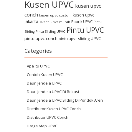
Kusen UPVC
kusen upvc
conch
kusen upvc
kusen upvc custom
jakarta
Pabrik UPVC
kusen upvc murah
Pintu
Pintu UPVC
Pintu Sliding UPVC
Sliding
pintu upvc conch
UPVC
pintu upvc sliding
Categories
Apa itu UPVC
Contoh Kusen UPVC
Daun Jendela UPVC
Daun Jendela UPVC Di Bekasi
Daun Jendela UPVC Sliding Di Pondok Aren
Distributor Kusen UPVC Conch
Distributor UPVC Conch
Harga Atap UPVC