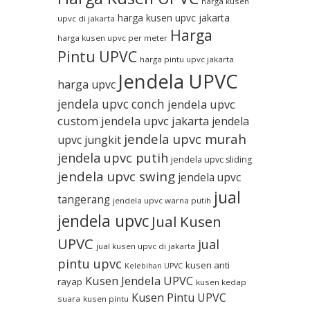
harga kusen
harga kusen upvc jakarta
upvc di jakarta
Harga
harga kusen upvc per meter
Pintu UPVC
harga pintu upvc jakarta
Jendela UPVC
harga upvc
jendela upvc conch
jendela upvc
custom
jendela upvc jakarta
jendela
jendela upvc murah
upvc jungkit
jendela upvc putih
jendela upvc sliding
jendela upvc swing
jendela upvc
jual
tangerang
jendela upvc warna putih
jendela upvc
Jual Kusen
UPVC
jual
jual kusen upvc di jakarta
pintu upvc
kusen anti
Kelebihan UPVC
Kusen Jendela UPVC
rayap
kusen kedap
Kusen Pintu UPVC
suara
kusen pintu