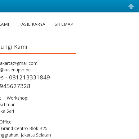
KAMI
HASIL KARYA
SITEMAP
ungi Kami
jakarta@gmail.com
s@kusenupvc.net
es - 081213331849
945627328
ce + Workshop:
i timur
ka Sari
Office:
 Grand Centro Blok B25
nggrahan, Jakarta Selatan