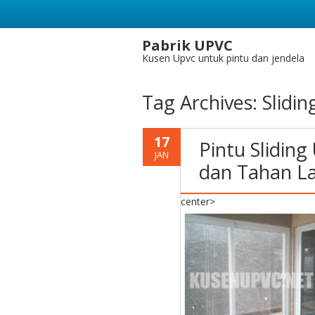
Pabrik UPVC
Kusen Upvc untuk pintu dan jendela
Tag Archives:
Slidin
17
Pintu Sliding
JAN
dan Tahan L
center>