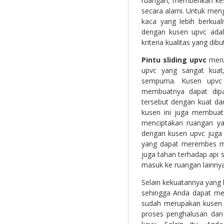
ruangan, memberikan kes
secara alami. Untuk men
kaca yang lebih berkual
dengan kusen upvc adal
kriteria kualitas yang dib
Pintu sliding upvc
merup
upvc yang sangat kuat,
sempurna. Kusen upvc 
membuatnya dapat dip
tersebut dengan kuat dan
kusen ini juga membuat
menciptakan ruangan yan
dengan kusen upvc juga 
yang dapat merembes ma
juga tahan terhadap api s
masuk ke ruangan lainnya
Selain kekuatannya yang l
sehingga Anda dapat memi
sudah merupakan kusen s
proses penghalusan dan