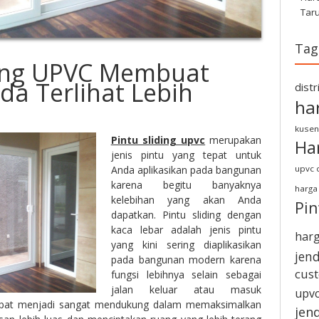
Tar
Tag
ding UPVC Membuat
a Terlihat Lebih
dist
ha
kusen
Pintu sliding upvc
merupakan
Ha
jenis pintu yang tepat untuk
Anda aplikasikan pada bangunan
upvc d
karena begitu banyaknya
harga
kelebihan yang akan Anda
Pi
dapatkan. Pintu sliding dengan
kaca lebar adalah jenis pintu
harg
yang kini sering diaplikasikan
jen
pada bangunan modern karena
cus
fungsi lebihnya selain sebagai
jalan keluar atau masuk
upvc
 dapat menjadi sangat mendukung dalam memaksimalkan
jen