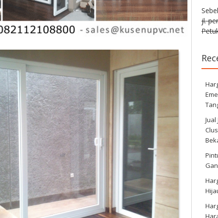
Sebe
jl. p
Petuk
Rec
Harg
Eme
Tan
Jual
Clus
Bek
Pint
Gan
Har
Hij
Har
Har