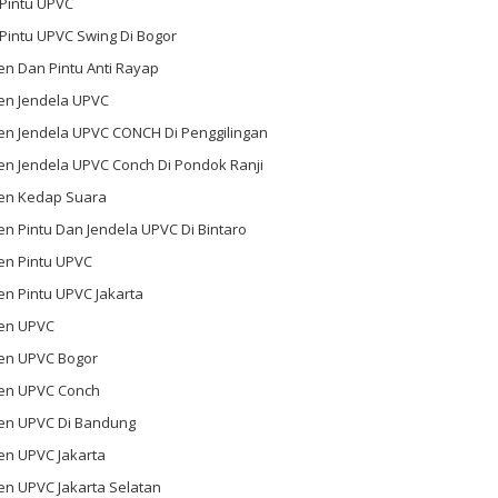
 Pintu UPVC
 Pintu UPVC Swing Di Bogor
n Dan Pintu Anti Rayap
en Jendela UPVC
en Jendela UPVC CONCH Di Penggilingan
en Jendela UPVC Conch Di Pondok Ranji
en Kedap Suara
n Pintu Dan Jendela UPVC Di Bintaro
en Pintu UPVC
n Pintu UPVC Jakarta
en UPVC
en UPVC Bogor
en UPVC Conch
en UPVC Di Bandung
en UPVC Jakarta
en UPVC Jakarta Selatan