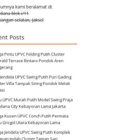
lumnya kami beralamat di:
erdana blok i/11
angan selatan, Jaksel
ent Posts
a Pintu UPVC Folding Putih Cluster
rald Terrace Bintaro Pondok Aren
gerang
 Jendela UPVC Swing Putih Puri Gading
ter Villa Tampak Siring Pondok Melati
asi
u UPVC Murah Putih Model Swing Praja
daria City Kebayoran Lama Jakarta
ga Kusen UPVC Conch Putih Permata
au Grogol Utara Kebayoran Lama
ga Jendela UPVC Swing Putih Komplek
apan Indah Cluster Taman Sari