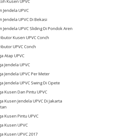
toh Kusen UPVC
n Jendela UPVC
n Jendela UPVC Di Bekasi
 Jendela UPVC Sliding Di Pondok Aren
tributor Kusen UPVC Conch
ributor UPVC Conch
ga Atap UPVC
ga Jendela UPVC
ga Jendela UPVC Per Meter
a Jendela UPVC Swing Di Cipete
ga Kusen Dan Pintu UPVC
a Kusen Jendela UPVC Di Jakarta
atan
ga Kusen Pintu UPVC
ga Kusen UPVC
ga Kusen UPVC 2017