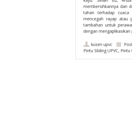
kayu. Selain itu, And
membersihkannya dari de
tahan terhadap cuaca
mencegah rayap atau p
tambahan untuk perawat
dengan mengaplikasikan
kusen upvc
Pos
Pintu Sliding UPVC
,
Pintu
Post navigation