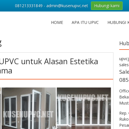
081213331849 - admin@kusenupvc.net
Hubungi kami
HOME
APA ITU UPVC
HUBUNGI 
g
Hub
 UPVC untuk Alasan Estetika
upvc
sale
ama
Sal
085
Offi
Bekas
Musti
Rep. 
Ruko
Pesa