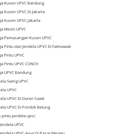
ga Kusen UPVC Bandung
ga Kusen UPVC Di Jakarta
ga Kusen UPVC Jakarta
ga Mesin UPVC
ga Pemasangan Kusen UPVC
a Pintu dan Jendela UPVC Di Fatmawati
ga Pintu UPVC
ga Pintu UPVC CONCH
ga UPVC Bandung
dela Swing UPVC
dela UPVC
ela UPVC Di Duren Sawit
dela UPVC Di Pondok Betung
s pintu jendela upvc
 Jendela UPVC
 Jendela UPVC Ayun Di Pasar Minggu