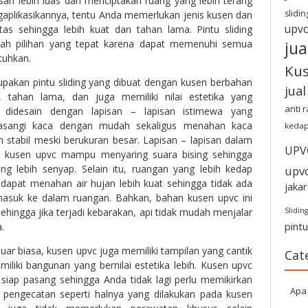
an lebih luas dan menciptakan ruang yang lebih terang
slidin
gaplikasikannya, tentu Anda memerlukan jenis kusen dan
upvc
itas sehingga lebih kuat dan tahan lama. Pintu sliding
ah pilihan yang tepat karena dapat memenuhi semua
jua
utuhkan.
Ku
akan pintu sliding yang dibuat dengan kusen berbahan
jua
 tahan lama, dan juga memiliki nilai estetika yang
anti 
didesain dengan lapisan – lapisan istimewa yang
asangi kaca dengan mudah sekaligus menahan kaca
kedap
 stabil meski berukuran besar. Lapisan – lapisan dalam
UPV
 kusen upvc mampu menyaring suara bising sehingga
g lebih senyap. Selain itu, ruangan yang lebih kedap
upv
dapat menahan air hujan lebih kuat sehingga tidak ada
jakar
suk ke dalam ruangan. Bahkan, bahan kusen upvc ini
ehingga jika terjadi kebarakan, api tidak mudah menjalar
Sliding
.
pint
uar biasa, kusen upvc juga memiliki tampilan yang cantik
Cat
liki bangunan yang bernilai estetika lebih. Kusen upvc
iap pasang sehingga Anda tidak lagi perlu memikirkan
Apa 
 pengecatan seperti halnya yang dilakukan pada kusen