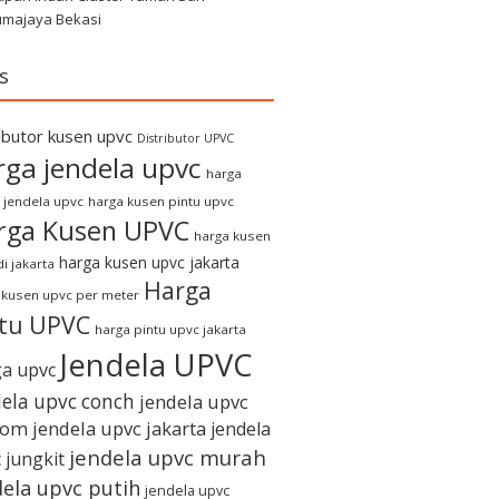
umajaya Bekasi
s
ributor kusen upvc
Distributor UPVC
rga jendela upvc
harga
 jendela upvc
harga kusen pintu upvc
rga Kusen UPVC
harga kusen
harga kusen upvc jakarta
i jakarta
Harga
 kusen upvc per meter
ntu UPVC
harga pintu upvc jakarta
Jendela UPVC
a upvc
dela upvc conch
jendela upvc
tom
jendela upvc jakarta
jendela
jendela upvc murah
 jungkit
dela upvc putih
jendela upvc