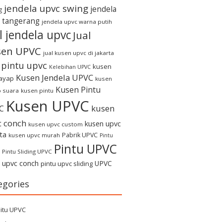
jendela upvc swing
jendela
g
 tangerang
jendela upvc warna putih
l jendela upvc
Jual
sen UPVC
jual kusen upvc di jakarta
l pintu upvc
kusen
Kelebihan UPVC
Kusen Jendela UPVC
rayap
kusen
Kusen Pintu
 suara
kusen pintu
Kusen UPVC
kusen
C
c conch
kusen upvc
kusen upvc custom
ta
Pabrik UPVC
kusen upvc murah
Pintu
Pintu UPVC
Pintu Sliding UPVC
u upvc conch
UPVC
pintu upvc sliding
egories
itu UPVC