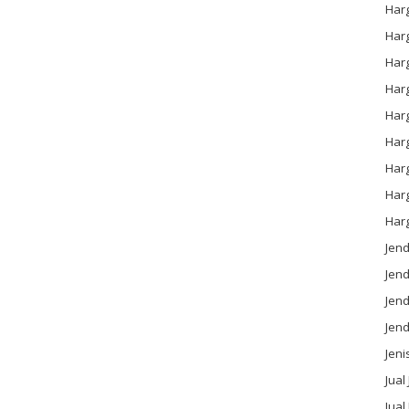
Har
Har
Har
Har
Har
Harg
Har
Har
Har
Jen
Jen
Jend
Jen
Jeni
Jual
Jual