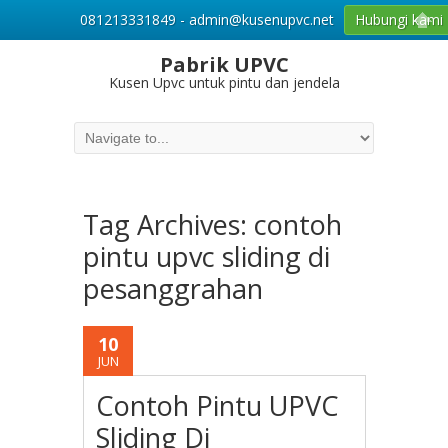
081213331849 - admin@kusenupvc.net
Hubungi kami
Pabrik UPVC
Kusen Upvc untuk pintu dan jendela
Tag Archives:
contoh
pintu upvc sliding di
pesanggrahan
10
JUN
Contoh Pintu UPVC
Sliding Di