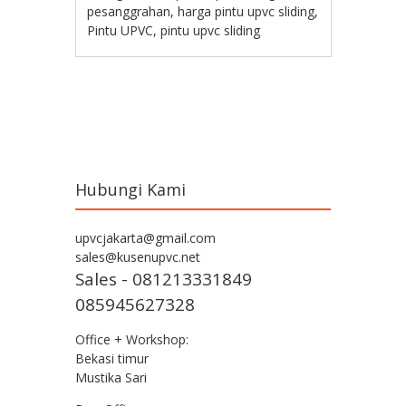
pesanggrahan
,
harga pintu upvc sliding
,
Pintu UPVC
,
pintu upvc sliding
Post navigation
Hubungi Kami
upvcjakarta@gmail.com
sales@kusenupvc.net
Sales - 081213331849
085945627328
Office + Workshop:
Bekasi timur
Mustika Sari