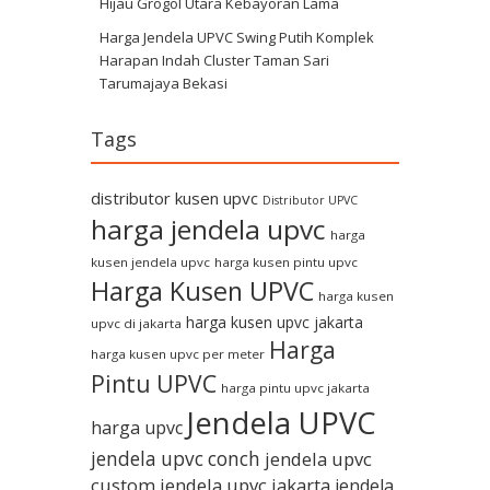
Hijau Grogol Utara Kebayoran Lama
Harga Jendela UPVC Swing Putih Komplek
Harapan Indah Cluster Taman Sari
Tarumajaya Bekasi
Tags
distributor kusen upvc
Distributor UPVC
harga jendela upvc
harga
kusen jendela upvc
harga kusen pintu upvc
Harga Kusen UPVC
harga kusen
harga kusen upvc jakarta
upvc di jakarta
Harga
harga kusen upvc per meter
Pintu UPVC
harga pintu upvc jakarta
Jendela UPVC
harga upvc
jendela upvc conch
jendela upvc
custom
jendela upvc jakarta
jendela