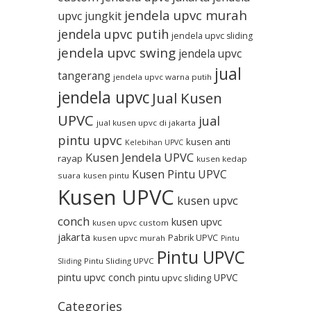
jendela upvc murah
upvc jungkit
jendela upvc putih
jendela upvc sliding
jendela upvc swing
jendela upvc
jual
tangerang
jendela upvc warna putih
jendela upvc
Jual Kusen
UPVC
jual
jual kusen upvc di jakarta
pintu upvc
kusen anti
Kelebihan UPVC
Kusen Jendela UPVC
rayap
kusen kedap
Kusen Pintu UPVC
suara
kusen pintu
Kusen UPVC
kusen upvc
conch
kusen upvc
kusen upvc custom
jakarta
Pabrik UPVC
kusen upvc murah
Pintu
Pintu UPVC
Pintu Sliding UPVC
Sliding
pintu upvc conch
UPVC
pintu upvc sliding
Categories