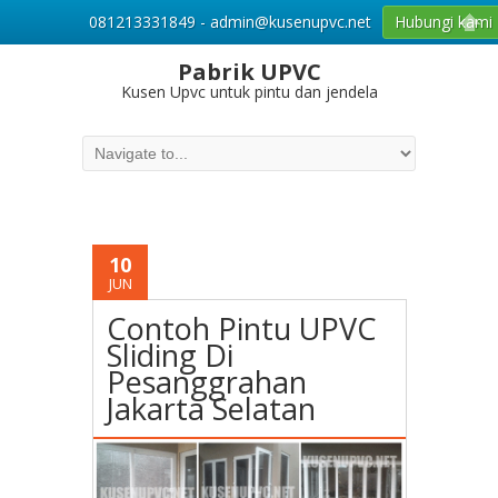
081213331849 - admin@kusenupvc.net
Hubungi kami
Pabrik UPVC
Kusen Upvc untuk pintu dan jendela
10
JUN
Contoh Pintu UPVC
Sliding Di
Pesanggrahan
Jakarta Selatan