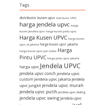
Tags
distributor kusen upvc
Distributor UPVC
harga jendela upvc
harga
kusen jendela upvc
harga kusen pintu upvc
Harga Kusen UPVC
harga kusen
harga kusen upvc jakarta
upvc di jakarta
Harga
harga kusen upvc per meter
Pintu UPVC
harga pintu upvc jakarta
Jendela UPVC
harga upvc
jendela upvc conch
jendela upvc
custom
jendela upvc jakarta
jendela
jendela upvc murah
upvc jungkit
jendela upvc putih
jendela upvc sliding
jendela upvc swing
jendela upvc