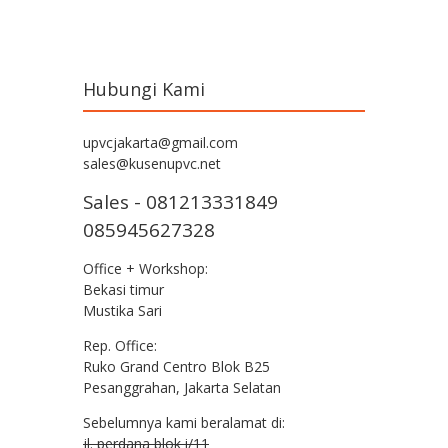
Hubungi Kami
upvcjakarta@gmail.com
sales@kusenupvc.net
Sales - 081213331849
085945627328
Office + Workshop:
Bekasi timur
Mustika Sari
Rep. Office:
Ruko Grand Centro Blok B25
Pesanggrahan, Jakarta Selatan
Sebelumnya kami beralamat di:
jl. perdana blok i/11