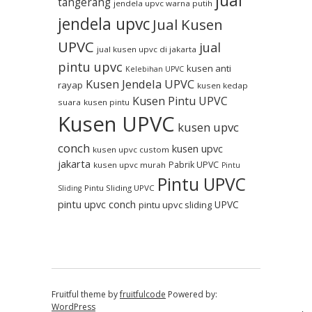
jual
tangerang
jendela upvc warna putih
jendela upvc
Jual Kusen
UPVC
jual
jual kusen upvc di jakarta
pintu upvc
kusen anti
Kelebihan UPVC
Kusen Jendela UPVC
rayap
kusen kedap
Kusen Pintu UPVC
suara
kusen pintu
Kusen UPVC
kusen upvc
conch
kusen upvc
kusen upvc custom
jakarta
Pabrik UPVC
kusen upvc murah
Pintu
Pintu UPVC
Pintu Sliding UPVC
Sliding
pintu upvc conch
UPVC
pintu upvc sliding
Fruitful theme by
fruitfulcode
Powered by:
WordPress