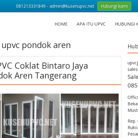
081213331849 - admin@kusenupvc.net
Hubungi kami
HOME
APA ITU UPVC
HUBUNGI 
 upvc pondok aren
Hub
PVC Coklat Bintaro Jaya
upvc
sale
ndok Aren Tangerang
Sal
085
Offi
Bekas
Musti
Rep. 
Ruko
Pesa