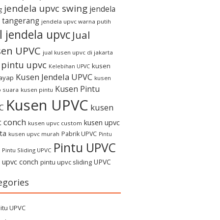
jendela upvc swing
jendela
g
 tangerang
jendela upvc warna putih
l jendela upvc
Jual
sen UPVC
jual kusen upvc di jakarta
l pintu upvc
kusen
Kelebihan UPVC
Kusen Jendela UPVC
rayap
kusen
Kusen Pintu
 suara
kusen pintu
Kusen UPVC
kusen
C
c conch
kusen upvc
kusen upvc custom
ta
Pabrik UPVC
kusen upvc murah
Pintu
Pintu UPVC
Pintu Sliding UPVC
u upvc conch
UPVC
pintu upvc sliding
egories
itu UPVC