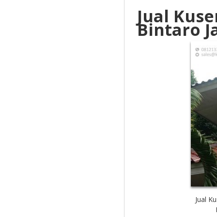
Jual Kus
Bintaro 
Jual K