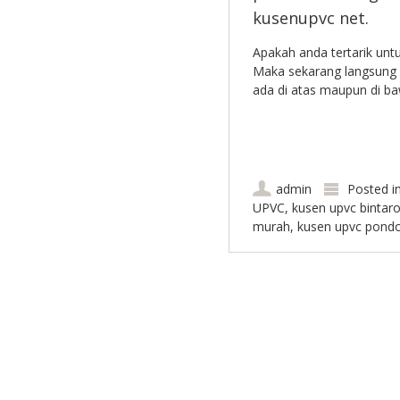
kusenupvc net.
Apakah anda tertarik un
Maka sekarang langsung 
ada di atas maupun di baw
admin
Posted i
UPVC
,
kusen upvc bintar
murah
,
kusen upvc pondo
Post navigation