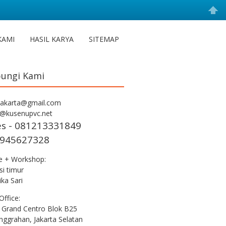
KAMI
HASIL KARYA
SITEMAP
ungi Kami
jakarta@gmail.com
s@kusenupvc.net
es - 081213331849
945627328
ce + Workshop:
i timur
ka Sari
Office:
 Grand Centro Blok B25
nggrahan, Jakarta Selatan