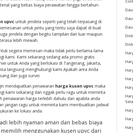
Con
rial yang bebas biaya perawatan hingga bertahun-
Dau
Dau
n upvc
untuk jendela seperti yang telah terpasang di
Daun
pemesanan untuk pintu yang tentu saja dapat di buat
juga jendela dengan begitu tampilan dari luar maupun
Dis
terasa lebih mewah.
Dist
 untuk segera memesan maka tidak perlu berlama-lama
Har
ngi kami. Kami sekarang sedang ada promo gratis
Har
ei untuk Anda yang berlokasi di Tangerang, Jakarta,
bisa langsung menghubungi kami Apakah area Anda
Har
sang dan juga survei.
Harg
ngin mendapatkan penawaran
harga kusen upvc
maka
Har
gi kami sekarang dan nggak perlu ragu untuk meminta
Harg
penawaran harga terlebih dahulu dan apabila anda
Sel
ran jangan ragu untuk meminta kami membuatkan jadwal
Har
ukuran ke lokasi anda.
Har
jadi lebih nyaman aman dan bebas biaya
Har
 memilih menggunakan kusen upvc dari