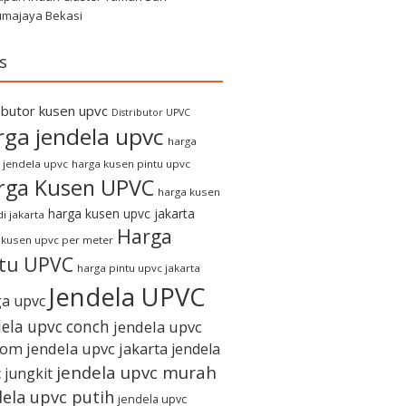
umajaya Bekasi
s
ributor kusen upvc
Distributor UPVC
rga jendela upvc
harga
 jendela upvc
harga kusen pintu upvc
rga Kusen UPVC
harga kusen
harga kusen upvc jakarta
i jakarta
Harga
 kusen upvc per meter
ntu UPVC
harga pintu upvc jakarta
Jendela UPVC
a upvc
dela upvc conch
jendela upvc
tom
jendela upvc jakarta
jendela
jendela upvc murah
 jungkit
dela upvc putih
jendela upvc