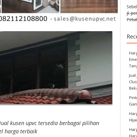
Sebe
jl. p
Petuk
Rec
Harg
Eme
Tan
Jual
Clus
Bek
Pint
Gan
Har
Hij
jual kusen upvc tersedia berbagai pilihan
Har
l harga terbaik
Har