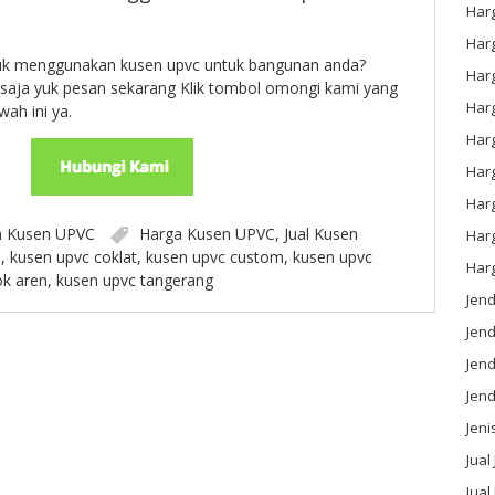
Har
Har
tuk menggunakan kusen upvc untuk bangunan anda?
Har
saja yuk pesan sekarang Klik tombol omongi kami yang
Har
ah ini ya.
Har
Harg
Har
n
Kusen UPVC
Harga Kusen UPVC
,
Jual Kusen
Har
o
,
kusen upvc coklat
,
kusen upvc custom
,
kusen upvc
Har
k aren
,
kusen upvc tangerang
Jen
Jen
Jend
Jen
Jeni
Jual
Jual