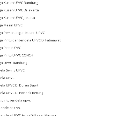
ga Kusen UPVC Bandung
ga Kusen UPVC Di Jakarta
ga Kusen UPVC Jakarta
ga Mesin UPVC
ga Pemasangan Kusen UPVC
a Pintu dan Jendela UPVC Di Fatmawati
ga Pintu UPVC
ga Pintu UPVC CONCH
ga UPVC Bandung
dela Swing UPVC
dela UPVC
ela UPVC Di Duren Sawit
dela UPVC Di Pondok Betung
s pintu jendela upvc
 Jendela UPVC
 Jendela UPVC Ayun Di Pasar Minggu