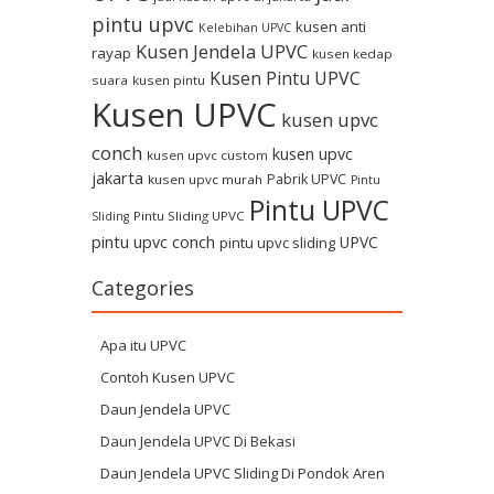
pintu upvc
kusen anti
Kelebihan UPVC
Kusen Jendela UPVC
rayap
kusen kedap
Kusen Pintu UPVC
suara
kusen pintu
Kusen UPVC
kusen upvc
conch
kusen upvc
kusen upvc custom
jakarta
Pabrik UPVC
kusen upvc murah
Pintu
Pintu UPVC
Pintu Sliding UPVC
Sliding
pintu upvc conch
UPVC
pintu upvc sliding
Categories
Apa itu UPVC
Contoh Kusen UPVC
Daun Jendela UPVC
Daun Jendela UPVC Di Bekasi
Daun Jendela UPVC Sliding Di Pondok Aren