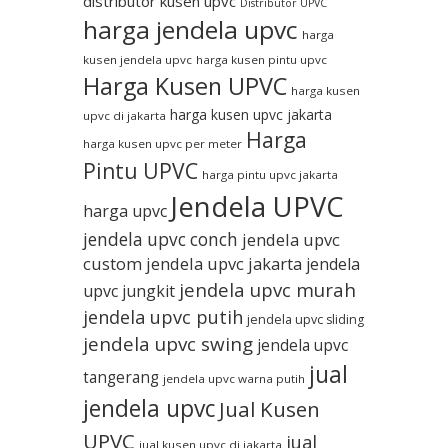
distributor kusen upvc
Distributor UPVC
harga jendela upvc
harga
kusen jendela upvc
harga kusen pintu upvc
Harga Kusen UPVC
harga kusen
harga kusen upvc jakarta
upvc di jakarta
Harga
harga kusen upvc per meter
Pintu UPVC
harga pintu upvc jakarta
Jendela UPVC
harga upvc
jendela upvc conch
jendela upvc
custom
jendela upvc jakarta
jendela
jendela upvc murah
upvc jungkit
jendela upvc putih
jendela upvc sliding
jendela upvc swing
jendela upvc
jual
tangerang
jendela upvc warna putih
jendela upvc
Jual Kusen
UPVC
jual
jual kusen upvc di jakarta