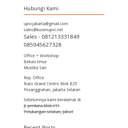
Hubungi Kami
upvcjakarta@gmail.com
sales@kusenupvc.net
Sales - 081213331849
085945627328
Office + Workshop:
Bekasi timur
Mustika Sari
Rep. Office:
Ruko Grand Centro Blok B25
Pesanggrahan, Jakarta Selatan
Sebelumnya kami beralamat di:
jl. perdana blok i/11
Petukangan selatan, Jaksel
Recent Posts