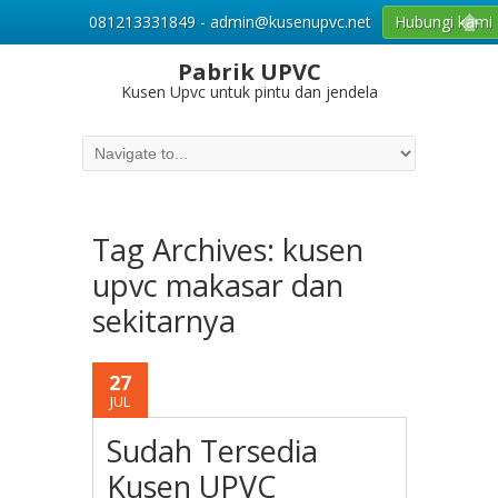
081213331849 - admin@kusenupvc.net
Hubungi kami
Pabrik UPVC
Kusen Upvc untuk pintu dan jendela
Tag Archives:
kusen
upvc makasar dan
sekitarnya
27
JUL
Sudah Tersedia
Kusen UPVC