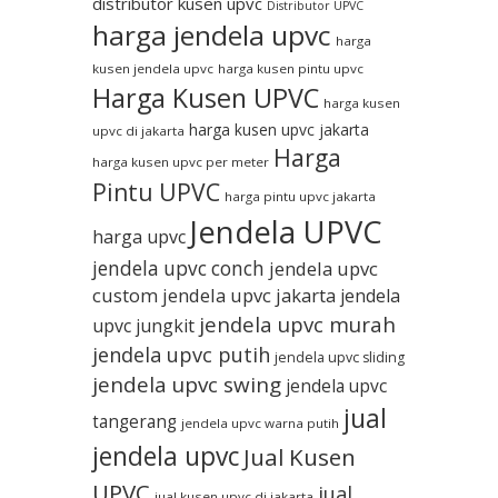
distributor kusen upvc
Distributor UPVC
harga jendela upvc
harga
kusen jendela upvc
harga kusen pintu upvc
Harga Kusen UPVC
harga kusen
harga kusen upvc jakarta
upvc di jakarta
Harga
harga kusen upvc per meter
Pintu UPVC
harga pintu upvc jakarta
Jendela UPVC
harga upvc
jendela upvc conch
jendela upvc
custom
jendela upvc jakarta
jendela
jendela upvc murah
upvc jungkit
jendela upvc putih
jendela upvc sliding
jendela upvc swing
jendela upvc
jual
tangerang
jendela upvc warna putih
jendela upvc
Jual Kusen
UPVC
jual
jual kusen upvc di jakarta