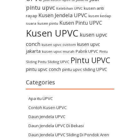
pintu upvc
kusen anti
Kelebihan UPVC
Kusen Jendela UPVC
rayap
kusen kedap
Kusen Pintu UPVC
suara
kusen pintu
Kusen UPVC
kusen upvc
conch
kusen upvc
kusen upvc custom
jakarta
Pabrik UPVC
kusen upvc murah
Pintu
Pintu UPVC
Pintu Sliding UPVC
Sliding
pintu upvc conch
UPVC
pintu upvc sliding
Categories
Apa itu UPVC
Contoh Kusen UPVC
Daun Jendela UPVC
Daun Jendela UPVC Di Bekasi
Daun Jendela UPVC Sliding Di Pondok Aren