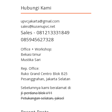
Hubungi Kami
upvcjakarta@gmail.com
sales@kusenupvc.net
Sales - 081213331849
085945627328
Office + Workshop:
Bekasi timur
Mustika Sari
Rep. Office:
Ruko Grand Centro Blok B25
Pesanggrahan, Jakarta Selatan
Sebelumnya kami beralamat di:
jl. perdana blok i/11
Petukangan selatan, Jaksel