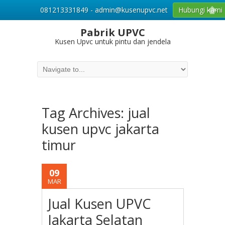
081213331849 - admin@kusenupvc.net
Hubungi kami
Pabrik UPVC
Kusen Upvc untuk pintu dan jendela
Tag Archives:
jual
kusen upvc jakarta
timur
09
MAR
Jual Kusen UPVC
Jakarta Selatan