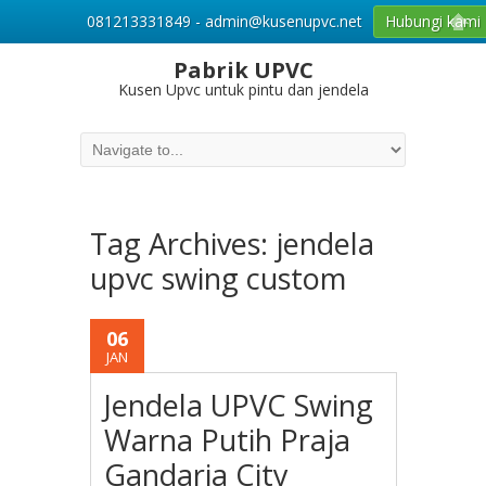
081213331849 - admin@kusenupvc.net
Hubungi kami
Pabrik UPVC
Kusen Upvc untuk pintu dan jendela
Tag Archives:
jendela
upvc swing custom
06
JAN
Jendela UPVC Swing
Warna Putih Praja
Gandaria City