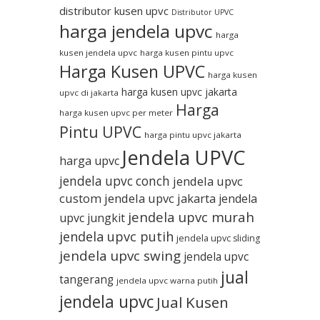
distributor kusen upvc
Distributor UPVC
harga jendela upvc
harga
kusen jendela upvc
harga kusen pintu upvc
Harga Kusen UPVC
harga kusen
harga kusen upvc jakarta
upvc di jakarta
Harga
harga kusen upvc per meter
Pintu UPVC
harga pintu upvc jakarta
Jendela UPVC
harga upvc
jendela upvc conch
jendela upvc
custom
jendela upvc jakarta
jendela
jendela upvc murah
upvc jungkit
jendela upvc putih
jendela upvc sliding
jendela upvc swing
jendela upvc
jual
tangerang
jendela upvc warna putih
jendela upvc
Jual Kusen