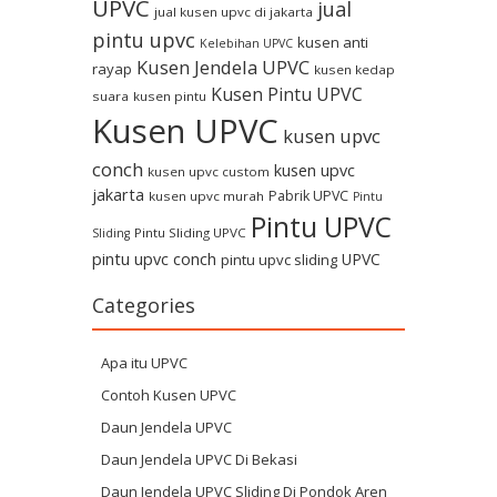
UPVC
jual
jual kusen upvc di jakarta
pintu upvc
kusen anti
Kelebihan UPVC
Kusen Jendela UPVC
rayap
kusen kedap
Kusen Pintu UPVC
suara
kusen pintu
Kusen UPVC
kusen upvc
conch
kusen upvc
kusen upvc custom
jakarta
Pabrik UPVC
kusen upvc murah
Pintu
Pintu UPVC
Pintu Sliding UPVC
Sliding
pintu upvc conch
UPVC
pintu upvc sliding
Categories
Apa itu UPVC
Contoh Kusen UPVC
Daun Jendela UPVC
Daun Jendela UPVC Di Bekasi
Daun Jendela UPVC Sliding Di Pondok Aren