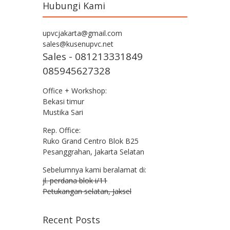
Hubungi Kami
upvcjakarta@gmail.com
sales@kusenupvc.net
Sales - 081213331849
085945627328
Office + Workshop:
Bekasi timur
Mustika Sari
Rep. Office:
Ruko Grand Centro Blok B25
Pesanggrahan, Jakarta Selatan
Sebelumnya kami beralamat di:
jl. perdana blok i/11
Petukangan selatan, Jaksel
Recent Posts