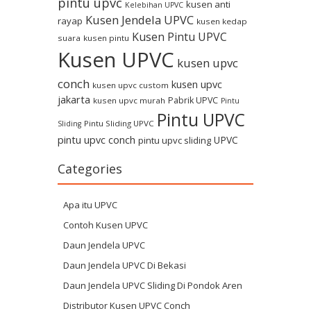
pintu upvc
kusen anti
Kelebihan UPVC
Kusen Jendela UPVC
rayap
kusen kedap
Kusen Pintu UPVC
suara
kusen pintu
Kusen UPVC
kusen upvc
conch
kusen upvc
kusen upvc custom
jakarta
Pabrik UPVC
kusen upvc murah
Pintu
Pintu UPVC
Pintu Sliding UPVC
Sliding
pintu upvc conch
UPVC
pintu upvc sliding
Categories
Apa itu UPVC
Contoh Kusen UPVC
Daun Jendela UPVC
Daun Jendela UPVC Di Bekasi
Daun Jendela UPVC Sliding Di Pondok Aren
Distributor Kusen UPVC Conch