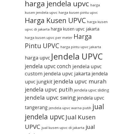
harga jendela upvc
harga
kusen jendela upvc
harga kusen pintu upvc
Harga Kusen UPVC
harga kusen
harga kusen upvc jakarta
upvc di jakarta
Harga
harga kusen upvc per meter
Pintu UPVC
harga pintu upvc jakarta
Jendela UPVC
harga upvc
jendela upvc conch
jendela upvc
custom
jendela upvc jakarta
jendela
jendela upvc murah
upvc jungkit
jendela upvc putih
jendela upvc sliding
jendela upvc swing
jendela upvc
jual
tangerang
jendela upvc warna putih
jendela upvc
Jual Kusen
UPVC
jual
jual kusen upvc di jakarta