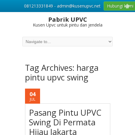
081213331849 - admin@kusenupvc.net
Hubungi kami
Pabrik UPVC
Kusen Upvc untuk pintu dan jendela
Tag Archives:
harga
pintu upvc swing
04
JUL
Pasang Pintu UPVC
Swing Di Permata
Hijau Jakarta