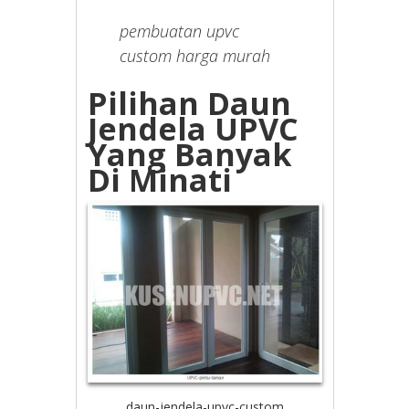
pembuatan upvc
custom harga murah
Pilihan Daun
Jendela UPVC
Yang Banyak
Di Minati
daun-jendela-upvc-custom