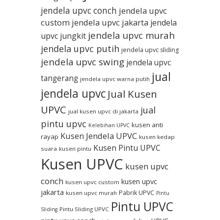
jendela upvc conch
jendela upvc
custom
jendela upvc jakarta
jendela
jendela upvc murah
upvc jungkit
jendela upvc putih
jendela upvc sliding
jendela upvc swing
jendela upvc
jual
tangerang
jendela upvc warna putih
jendela upvc
Jual Kusen
UPVC
jual
jual kusen upvc di jakarta
pintu upvc
kusen anti
Kelebihan UPVC
Kusen Jendela UPVC
rayap
kusen kedap
Kusen Pintu UPVC
suara
kusen pintu
Kusen UPVC
kusen upvc
conch
kusen upvc
kusen upvc custom
jakarta
Pabrik UPVC
kusen upvc murah
Pintu
Pintu UPVC
Pintu Sliding UPVC
Sliding