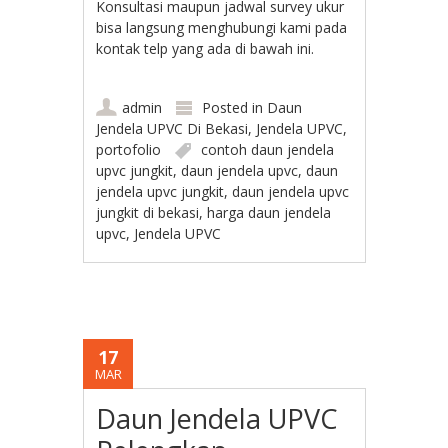
Konsultasi maupun jadwal survey ukur
bisa langsung menghubungi kami pada
kontak telp yang ada di bawah ini.
admin
Posted in
Daun
Jendela UPVC Di Bekasi
,
Jendela UPVC
,
portofolio
contoh daun jendela
upvc jungkit
,
daun jendela upvc
,
daun
jendela upvc jungkit
,
daun jendela upvc
jungkit di bekasi
,
harga daun jendela
upvc
,
Jendela UPVC
17
MAR
Daun Jendela UPVC