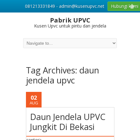
081213331849 - admin@kusenupvc.net
Hubungi kami
Pabrik UPVC
Kusen Upvc untuk pintu dan jendela
Tag Archives:
daun
jendela upvc
02
AUG
Daun Jendela UPVC
Jungkit Di Bekasi
center>