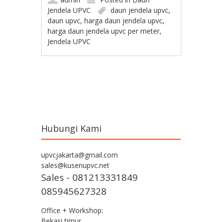
Jendela UPVC
daun jendela upvc
,
daun upvc
,
harga daun jendela upvc
,
harga daun jendela upvc per meter
,
Jendela UPVC
Post navigation
Hubungi Kami
upvcjakarta@gmail.com
sales@kusenupvc.net
Sales - 081213331849
085945627328
Office + Workshop:
Bekasi timur