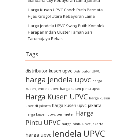
Gandaria City Kebayoran Lama Jakarta
Harga Kusen UPVC Conch Putih Permata
Hijau Grogol Utara Kebayoran Lama
Harga Jendela UPVC Swing Putih Komplek
Harapan Indah Cluster Taman Sari
Tarumajaya Bekasi
Tags
distributor kusen upvc
Distributor UPVC
harga jendela upvc
harga
kusen jendela upvc
harga kusen pintu upvc
Harga Kusen UPVC
harga kusen
harga kusen upvc jakarta
upvc di jakarta
Harga
harga kusen upvc per meter
Pintu UPVC
harga pintu upvc jakarta
Jendela UPVC
harga upvc