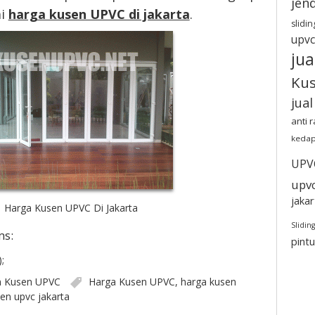
jen
ai
harga kusen UPVC di jakarta
.
slidin
upvc
jua
Ku
jua
anti 
kedap
UPV
upv
jakar
Harga Kusen UPVC Di Jakarta
Sliding
ms:
pint
;
n
Kusen UPVC
Harga Kusen UPVC
,
harga kusen
en upvc jakarta