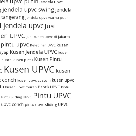
dela upvc putih
jendela upvc
jendela upvc swing
jendela
g
 tangerang
jendela upvc warna putih
l jendela upvc
Jual
sen UPVC
jual kusen upvc di jakarta
l pintu upvc
kusen
Kelebihan UPVC
Kusen Jendela UPVC
rayap
kusen
Kusen Pintu
 suara
kusen pintu
Kusen UPVC
kusen
C
c conch
kusen upvc
kusen upvc custom
ta
Pabrik UPVC
kusen upvc murah
Pintu
Pintu UPVC
Pintu Sliding UPVC
u upvc conch
UPVC
pintu upvc sliding