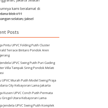
nggrahan, Jakarta Selatan
lumnya kami beralamat di:
erdana blok i/11
angan selatan, Jaksel
ent Posts
a Pintu UPVC Folding Putih Cluster
rald Terrace Bintaro Pondok Aren
gerang
 Jendela UPVC Swing Putih Puri Gading
ter Villa Tampak Siring Pondok Melati
asi
u UPVC Murah Putih Model Swing Praja
daria City Kebayoran Lama Jakarta
ga Kusen UPVC Conch Putih Permata
au Grogol Utara Kebayoran Lama
ga Jendela UPVC Swing Putih Komplek