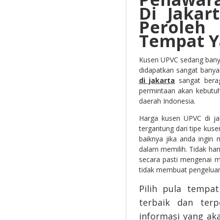
Di Jakar
Perole
Tempat Y
Kusen UPVC sedang banya
didapatkan sangat banya
di jakarta
sangat berag
permintaan akan kebutuh
daerah Indonesia.
Harga kusen UPVC di ja
tergantung dari tipe kus
baiknya jika anda ingin
dalam memilih. Tidak han
secara pasti mengenai m
tidak membuat pengeluar
Pilih pula tempa
terbaik dan terpe
informasi yang ak