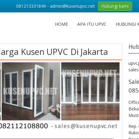
081213331849 - admin@kusenupvc.net
Hubungi kami
HOME
APA ITU UPVC
HUBUNGI 
Hub
arga Kusen UPVC Di Jakarta
upvc
sale
Sal
085
Offi
Bekas
Musti
Rep. 
Ruko