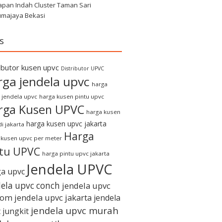
apan Indah Cluster Taman Sari
umajaya Bekasi
s
ributor kusen upvc
Distributor UPVC
rga jendela upvc
harga
 jendela upvc
harga kusen pintu upvc
rga Kusen UPVC
harga kusen
harga kusen upvc jakarta
i jakarta
Harga
 kusen upvc per meter
ntu UPVC
harga pintu upvc jakarta
Jendela UPVC
a upvc
dela upvc conch
jendela upvc
tom
jendela upvc jakarta
jendela
jendela upvc murah
 jungkit