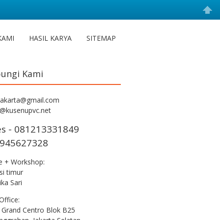
KAMI
HASIL KARYA
SITEMAP
ungi Kami
jakarta@gmail.com
s@kusenupvc.net
es - 081213331849
945627328
ce + Workshop:
i timur
ka Sari
Office:
 Grand Centro Blok B25