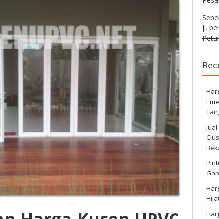
Pesa
Sebe
jl. p
Petuk
Rec
Harg
Eme
Tan
Jual
Clus
Bek
Pint
Gan
Har
Hij
n Harga Kusen UPVC
Har