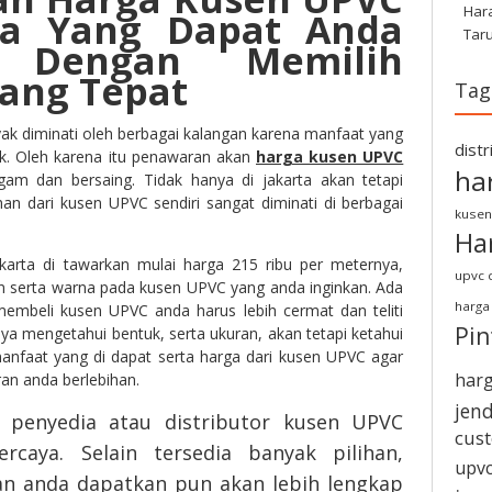
Har
ta Yang Dapat Anda
Tar
h Dengan Memilih
ang Tepat
Tag
k diminati oleh berbagai kalangan karena manfaat yang
dist
k. Oleh karena itu penawaran akan
harga kusen UPVC
ha
am dan bersaing. Tidak hanya di jakarta akan tetapi
an dari kusen UPVC sendiri sangat diminati di berbagai
kusen
Ha
karta di tawarkan mulai harga 215 ribu per meternya,
upvc d
en serta warna pada kusen UPVC yang anda inginkan. Ada
harga
 membeli kusen UPVC anda harus lebih cermat dan teliti
Pi
ya mengetahui bentuk, serta ukuran, akan tetapi ketahui
anfaat yang di dapat serta harga dari kusen UPVC agar
harg
an anda berlebihan.
jen
t penyedia atau distributor kusen UPVC
cus
rcaya. Selain tersedia banyak pilihan,
upvc
an anda dapatkan pun akan lebih lengkap