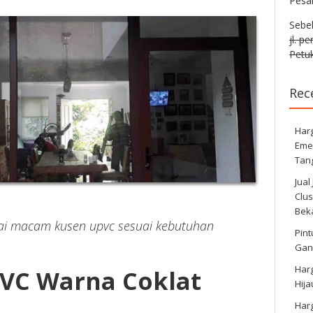
Pesa
Sebe
jl. p
Petuk
Rec
Harg
Eme
Tan
Jual
Clus
Bek
ai macam kusen upvc sesuai kebutuhan
Pint
Gan
Har
VC Warna Coklat
Hij
Har