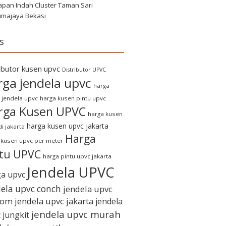
apan Indah Cluster Taman Sari
umajaya Bekasi
s
ributor kusen upvc
Distributor UPVC
rga jendela upvc
harga
 jendela upvc
harga kusen pintu upvc
rga Kusen UPVC
harga kusen
harga kusen upvc jakarta
i jakarta
Harga
 kusen upvc per meter
ntu UPVC
harga pintu upvc jakarta
Jendela UPVC
a upvc
dela upvc conch
jendela upvc
tom
jendela upvc jakarta
jendela
jendela upvc murah
 jungkit