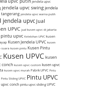
dela upvc putih
jendela upvc
jendela upvc swing
jendela
g
 tangerang
jendela upvc warna putih
l jendela upvc
Jual
sen UPVC
jual kusen upvc di jakarta
l pintu upvc
kusen
Kelebihan UPVC
Kusen Jendela UPVC
rayap
kusen
Kusen Pintu
 suara
kusen pintu
Kusen UPVC
kusen
C
c conch
kusen upvc
kusen upvc custom
ta
Pabrik UPVC
kusen upvc murah
Pintu
Pintu UPVC
Pintu Sliding UPVC
u upvc conch
UPVC
pintu upvc sliding