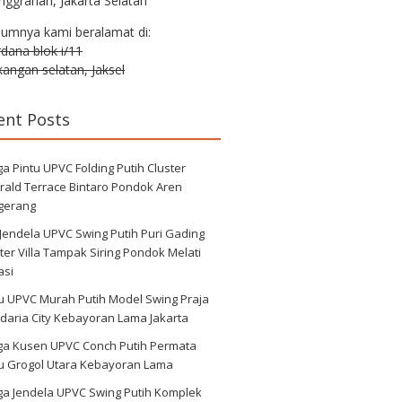
nggrahan, Jakarta Selatan
lumnya kami beralamat di:
erdana blok i/11
angan selatan, Jaksel
ent Posts
a Pintu UPVC Folding Putih Cluster
rald Terrace Bintaro Pondok Aren
gerang
 Jendela UPVC Swing Putih Puri Gading
ter Villa Tampak Siring Pondok Melati
asi
u UPVC Murah Putih Model Swing Praja
daria City Kebayoran Lama Jakarta
ga Kusen UPVC Conch Putih Permata
au Grogol Utara Kebayoran Lama
ga Jendela UPVC Swing Putih Komplek