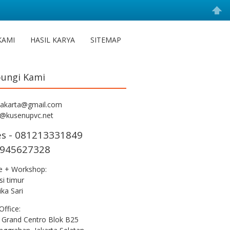
KAMI
HASIL KARYA
SITEMAP
ungi Kami
jakarta@gmail.com
s@kusenupvc.net
es - 081213331849
945627328
ce + Workshop:
i timur
ka Sari
Office:
 Grand Centro Blok B25