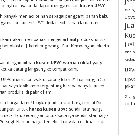
jen
h penghuninya anda dapat menggunakan
kusen UPVC
.
slidin
h banyak menjadi pilihan sebagai pengganti bahan baku
upvc
ggunakan kusen UPVC dinilai lebih tahan lama dan
jua
Ku
i kami akan membahas mengenai hasil produksi untuk
jua
g berlokasi di Jl kembang wangi, Puri Kembangan Jakarta
anti 
kedap
san dengan pilihan
kusen UPVC warna coklat
yang
en ketika datang langsung ke tempat kami.
UPV
upv
 UPVC memakan waktu kurang lebih 21 hari hingga 25
apat saya lebih lama tergantung berapa banyak kusen
jakar
ian produksi di pabrik kami.
Sliding
da harga daun / bingkai jendela star harga mulai Rp.
pint
edangkan untuk
harga kusen upvc
sendiri star harga
r meter lari. Sedangkan untuk kacanya sendiri star harga
 Persegi. Namun harga tersebut hanyalah estimasi saja