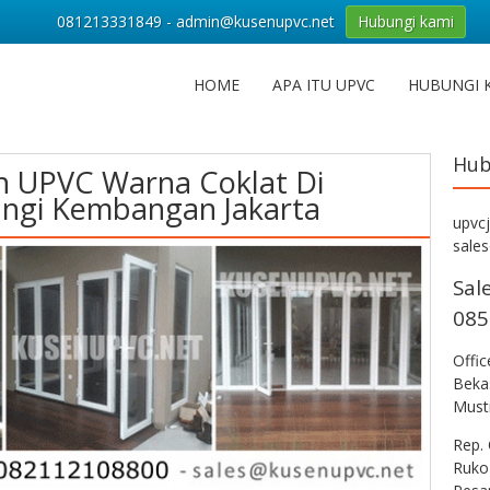
081213331849 - admin@kusenupvc.net
Hubungi kami
HOME
APA ITU UPVC
HUBUNGI 
Hub
n UPVC Warna Coklat Di
gi Kembangan Jakarta
upvc
sale
Sal
085
Offi
Bekas
Musti
Rep. 
Ruko