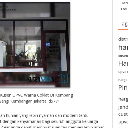
Har
Tar
Tag
dist
ha
kusen
Ha
upvc d
harga
Pi
Kusen UPVC Warna Coklat Di Kembang
harg
angi Kembangan Jakarta id5771
jen
cus
ah hunian yang lebih nyaman dan modern tentu
t dengan kenyamanan bagi seluruh anggota keluarga
upvc
. Agar anda dapat membuat ruangan menjadi lebih aman