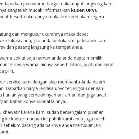
endapatkan penawaran harga maka dapat langsung kami
nya sangatlah mudah informasikan
kusen UPVC
 buat beserta ukurannya maka tim kami akan segera
ghitung dan mengukur ukurannya maka dapat
ke lokasi anda, jika anda berlokasi di jadetabek kami
rvey dan pasang langsung ke tempat anda.
 warna coklat saja namun anda anda dapat memilih
mun tersedia warna lainnya seperti hitam, putih dan serat
a pilih.
mer service kami dengan siap membantu Anda dalam
. Dapatkan harga jendela upvc terjangkau dengan
a hunian yang semakin nyaman, aman dan juga awet.
ngkan bahan konvensional lainnya.
au khawatir karena kami sudah berpengalam pulahan
tang ke kantor maupun ke pabrik kami anda juga boleh
n sebelum datang ada baiknya anda membuat janji
kami.