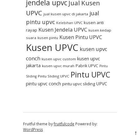
jendela upvc
Jual Kusen
UPVC
jual
jual kusen upvc di jakarta
pintu upvc
kusen anti
Kelebihan UPVC
Kusen Jendela UPVC
rayap
kusen kedap
Kusen Pintu UPVC
suara
kusen pintu
Kusen UPVC
kusen upvc
conch
kusen upvc
kusen upvc custom
jakarta
Pabrik UPVC
kusen upvc murah
Pintu
Pintu UPVC
Pintu Sliding UPVC
Sliding
pintu upvc conch
UPVC
pintu upvc sliding
Fruitful theme by
fruitfulcode
Powered by:
WordPress
↑