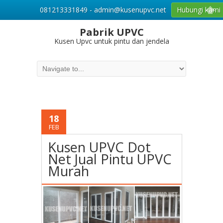
081213331849 - admin@kusenupvc.net
Hubungi kami
Pabrik UPVC
Kusen Upvc untuk pintu dan jendela
18
FEB
Kusen UPVC Dot
Net Jual Pintu UPVC
Murah