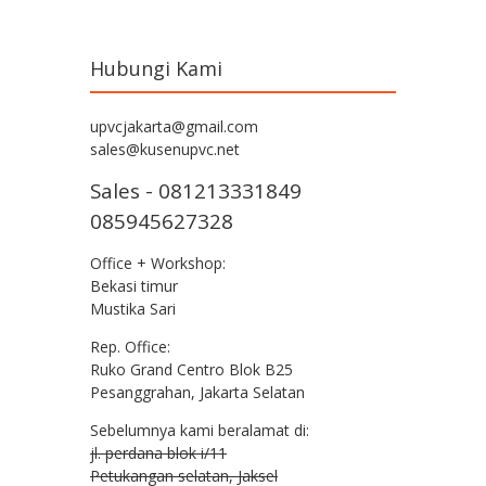
Hubungi Kami
upvcjakarta@gmail.com
sales@kusenupvc.net
Sales - 081213331849
085945627328
Office + Workshop:
Bekasi timur
Mustika Sari
Rep. Office:
Ruko Grand Centro Blok B25
Pesanggrahan, Jakarta Selatan
Sebelumnya kami beralamat di:
jl. perdana blok i/11
Petukangan selatan, Jaksel