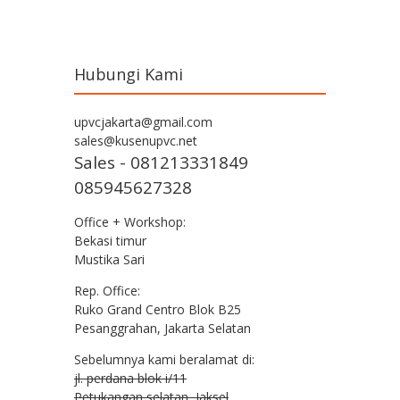
Hubungi Kami
upvcjakarta@gmail.com
sales@kusenupvc.net
Sales - 081213331849
085945627328
Office + Workshop:
Bekasi timur
Mustika Sari
Rep. Office:
Ruko Grand Centro Blok B25
Pesanggrahan, Jakarta Selatan
Sebelumnya kami beralamat di:
jl. perdana blok i/11
Petukangan selatan, Jaksel