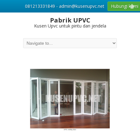
081213331849 - admin@kusenupvc.net
Hubungi kami
Pabrik UPVC
Kusen Upvc untuk pintu dan jendela