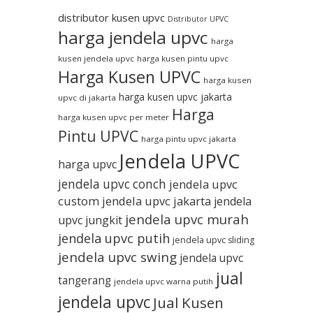
distributor kusen upvc
Distributor UPVC
harga jendela upvc
harga
kusen jendela upvc
harga kusen pintu upvc
Harga Kusen UPVC
harga kusen
harga kusen upvc jakarta
upvc di jakarta
Harga
harga kusen upvc per meter
Pintu UPVC
harga pintu upvc jakarta
Jendela UPVC
harga upvc
jendela upvc conch
jendela upvc
custom
jendela upvc jakarta
jendela
jendela upvc murah
upvc jungkit
jendela upvc putih
jendela upvc sliding
jendela upvc swing
jendela upvc
jual
tangerang
jendela upvc warna putih
jendela upvc
Jual Kusen